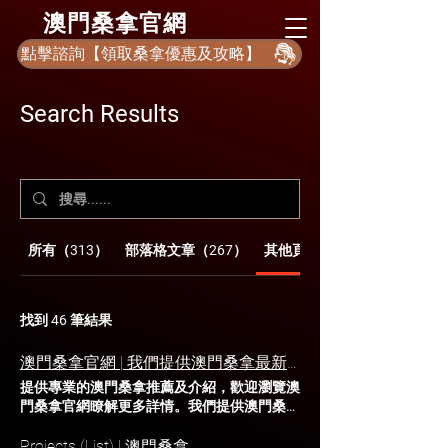
​澳門桑拿官網
點擊諮詢【領取桑拿優惠及攻略】
Search Results
所有（313）
部落格文章（267）
其他頁面 (46)
找到 46 筆結果
澳門桑拿官網 | 我們提供澳門桑拿最新的攻略
提供專業的澳門桑拿推薦及介紹，歡迎瀏覽澳
門桑拿官網瞭解更多詳情。我們提供澳門桑拿
的諮詢+接送服務，目前合作的桑拿有:壹號桑
拿，豪門桑拿，十八桑拿，尊貴水療，帝湖水
Projects (List) | 澳門桑拿