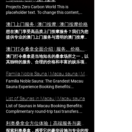
療，晉會桑拿，皇家金堡桑拿，禦桑拿，極品
Projects Zero Carbon World This is
桑拿，凱旋桑拿等 提前預約澳門桑拿，享受
placeholder text. To change this content,
優惠福利~ 只需要告訴我：時間、地點、人數
double-click on the element and click Change
即可！ 聯繫我們獲取【桑拿福利】 入關後聯
Content. Read More Desert Wildlife
澳门上门服务 | 澳门按摩 | 澳门按摩价格
繫我們,24小時隨叫隨到，阿爾法接送。 總消
Conservation This is placeholder text. To
想在澳门享受高品质上门按摩服务？我们为您
費-優惠立減額=應付金額，折扣優惠，聯繫我
change this content, double-click on the
提供专业的澳门上门服务与透明的澳门按摩价
們即可獲取 澳門11家中大桑拿會所均有優惠
element and click Change Content. Read
格，从舒压推拿到特色理疗，随时随地轻松放
合作,隨時隨地聯繫我們 水療業務全年365日
More Renewable Energy Program This is
松身心。 澳门上门服务 | 澳门上门按摩 | 澳门
澳门打令桑拿全面介绍 | 服务、价格、特色
營業,時間下午3點至早上5點 我們擁有全澳門
placeholder text. To change this content,
按摩价格 想在澳门享受高品质上门按摩服
桑拿會所內部SVIP折扣權限，聯繫我們消費
澳门打令桑拿是当地知名的桑拿场所之一，以
double-click on the element and click Change
务？我们为您提供专业的澳门上门服务与透明
享立減！ 澳門桑拿水療業務全年365天有車
其独特的服务、合理的价格和丰富的娱乐项
Content. Read More Rainforest Action
的澳门按摩价格，从舒压推拿到特色理疗，随
營業時間下午1:00-早上5:00 以下會所均有合
目，吸引了众多游客的光临。无论您是首次体
Initiative This is placeholder text. To change
时随地轻松放松身心。 01 澳门上门服务 澳门
作 ①豪門桑拿 ②壹號桑拿 ③東方皇堡水療 ④
验，还是常客，打令桑拿都能为您提供一流的
Familia Noble Sauna | Macau sauna | Macau Sauna Guide
this content, double-click on the element and
按摩提供上门服务，只需要告诉我们您的酒店
十八桑拿 ⑤尊貴水療 ⑥極品桑拿 ⑦富豪皇宮
服务和舒适的环境。本文将详细介绍打令桑拿
click Change Content. Read More
Familia Noble Sauna: The Grandest Macau
地址跟房间号码，这边即可安排上门服务，让
桑拿 ⑧凱旋桑拿 ⑨晉會桑拿 ⑩帝湖桑拿 澳門
的服务项目、价格范围、特色服务以及美女菜
Sauna Experience Booking Benefits:
你随时随地都可以享受到澳门按摩服务！ 02
桑拿推薦 ： 御桑拿 | 澳門最新開業高端桑拿
系，帮助您全面了解这个受欢迎的桑拿场所。
Complimentary round-trip taxi transfers.
澳门上门按摩 为了方便广大的旅客，澳门桑
房 M Club晉會桑拿 | 服務、價格、環境詳解
澳门打令桑拿全面介绍 | 服务、价格、特色与
Enjoy exclusive discounts on the latest
List of Saunas in Macau | Macau sauna
拿官网推出澳门上门服务，不管您在那个酒
極品桑拿 | 24小時都有美女上鐘，適合需要白
美女菜系 澳门打令桑拿是当地知名的桑拿场
Macau sauna promotions. Personalized
店，这边都可以安排按摩上门服务，让你随时
天玩樂的老闆 1 2 3 澳門桑拿最新資訊 ： 澳門
List of Saunas in Macau Booking Benefits:
所之一，以其独特的服务、合理的价格和丰富
recommendations for saunas tailored to your
可以放松身心！ 03 澳门上门服务按摩价格 澳
桑拿攻略｜澳門各大桑拿特色及價格一覽 目
Complimentary round-trip taxi transfers.
的娱乐项目，吸引了众多游客的光临。无论您
preferences. Receive a complimentary 20-
门上门服务按摩的价格一般为2000-5000，具
錄 澳門桑拿攻略 澳門桑拿的特色 澳門桑拿各
Enjoy exclusive discounts on the latest
是首次体验，还是常客，打令桑拿都能为您提
minute massage. Skip the queues and avoid
体要看老板选择什么样的服务以及什么样的品
個場所(價格,特色,視頻) 壹號桑拿 豪門桑拿 帝
Macau sauna promotions. Personalized
利奥桑拿全方位体验｜高端服务与豪华设施等你来享受
供一流的服务和舒适的环境。本文将详细介绍
long waiting times. Local guides provide
质，是上门按摩的价格是根据这个而定的，具
湖水療 尊貴水療 十八桑拿 極品桑拿 東方皇堡
recommendations for saunas tailored to your
打令桑拿的服务项目、价格范围、特色服务以
探索利奥桑拿，感受它的豪华设施与专业的按
expert tips for exploring Macau. Click the