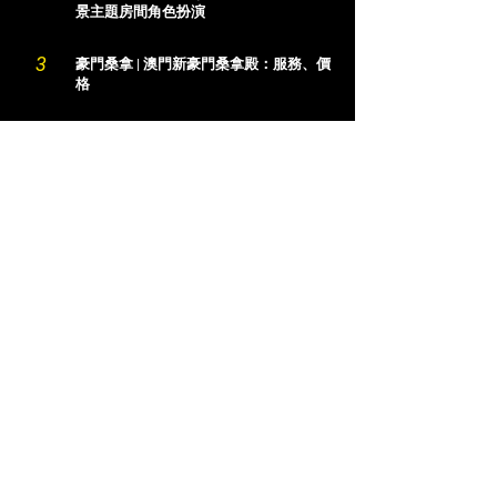
景主題房間角色扮演
3
豪門桑拿 | 澳門新豪門桑拿殿：服務、價
格
4
帝湖水療 | 位於氹仔新區，雙妃首選
5
十八桑拿｜澳門最老牌的桑拿之一
6
尊貴水療 | 澳門裝修最奢華的桑拿
7
凱旋桑拿 | 預約優惠，詳解環境、價格、
體驗
8
M Club晉會桑拿 | 服務、價格、環境詳解
9
極品桑拿 | 24小時都有美女上鐘，適合需