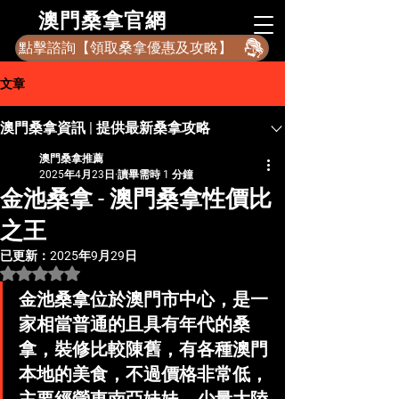
​澳門桑拿官網
點擊諮詢【領取桑拿優惠及攻略】
文章
澳門桑拿資訊 | 提供最新桑拿攻略
澳門桑拿推薦
2025年4月23日
讀畢需時 1 分鐘
金池桑拿 - 澳門桑拿性價比
之王
已更新：
2025年9月29日
評等為 NaN（最高為 5 顆星）。
金池桑拿位於澳門市中心，是一
家相當普通的且具有年代的桑
拿，裝修比較陳舊，有各種澳門
本地的美食，不過價格非常低，