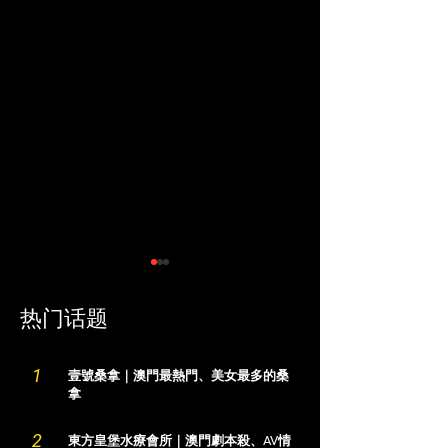
​热门话题
1
壹號桑拿｜澳門最熱門、美女最多的桑
拿
澳門桑拿攻略｜澳門各大
曼濠水療｜澳門
2
東方皇堡水療會所｜澳門劇本殺、AV情
桑拿特色及價格一覽
場、紅色水床與