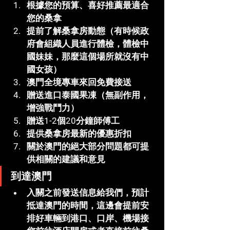
根據您的預算、喜好推薦最適合
您的桑拿
提前了解桑拿房動態（有時候政
府會組織人員進行體檢，體檢中
國妹妹，那麼這個場所就沒有中
國女孩）
澳門全境專車來回免費接送
贈送進口泰國果凍（無副作用，
增強戰鬥力）
贈送1-2個20分鐘師傅工
提供桑拿房最新的優惠折扣
關於澳門的絕大部分問題都可提
供相關的建議和意見
到達澳門
入關之前發送信息給我們，預計
抵達澳門的時間，這邊會提前安
排好車輛到港口、口岸、機場接