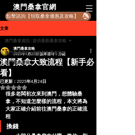
​澳門桑拿官網
點擊諮詢【領取桑拿優惠及攻略】
文章
澳門桑拿資訊 | 提供最新桑拿攻略
澳門桑拿攻略
澳門桑拿資訊 | 提供最新桑拿攻略
2025年4月23日
讀畢需時 3 分鐘
澳門桑拿大致流程【新手必
澳門桑拿評級
看】
已更新：
2025年4月24日
評等為 NaN（最高為 5 顆星）。
很多老闆初次來到澳門，想體驗桑
拿，不知道怎麼樣的流程，本文將為
大家正確介紹前往澳門桑拿的正確流
程
換錢