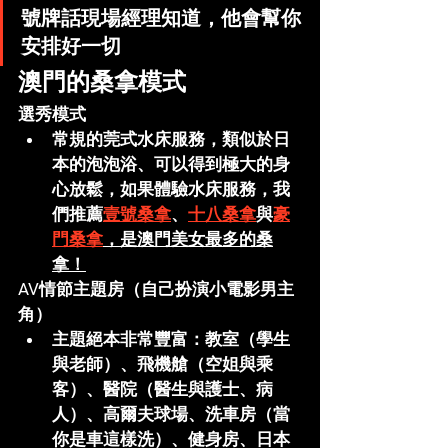
號牌話現場經理知道，他會幫你
安排好一切
澳門的桑拿模式
選秀模式
常規的莞式水床服務，類似於日
本的泡泡浴、可以得到極大的身
心放鬆，如果體驗水床服務，我
們推薦
壹號桑拿
、
十八桑拿
與
豪
門桑拿
，是澳門美女最多的桑
拿！
AV情節主題房（自己扮演小電影男主
角）
主題絕本非常豐富：教室（學生
與老師）、飛機艙（空姐與乘
客）、醫院（醫生與護士、病
人）、高爾夫球場、洗車房（當
你是車這樣洗）、健身房、日本