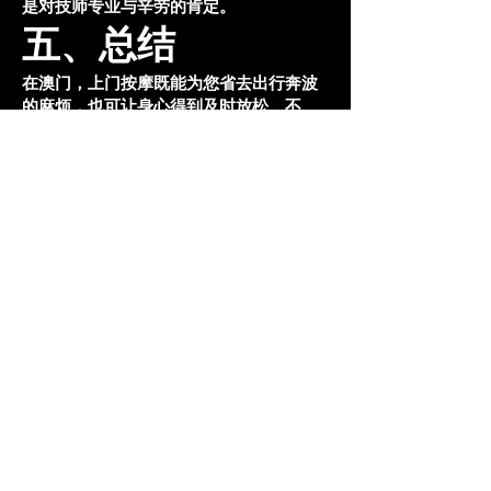
是对技师专业与辛劳的肯定。
五、总结
在澳门，上门按摩既能为您省去出行奔波
的麻烦，也可让身心得到及时放松。不
过，就算是再便捷，也需谨慎选择服务对
象和平台，留意价格合理性和技师专业
度。
价格方面，一般舒缓按摩在数百澳门币左
右起跳，技术含量更高或夜间上门则费用
更高；
正宗程度取决于技师是否经过专业培训，
正式机构的服务通常更具保障；
按摩女质量也因人而异，服务水准及礼仪
素养需查看实际客户评价才能更加客观地
判断。
若您希望拥有一次舒适、安全的上门按摩
体验，务必要事先做好调查与沟通，选择
有良好口碑和明确定价的机构或技师，让
澳门之行在忙碌的娱乐和购物之余，也能
随时随地地放松身心、享受惬意时光。