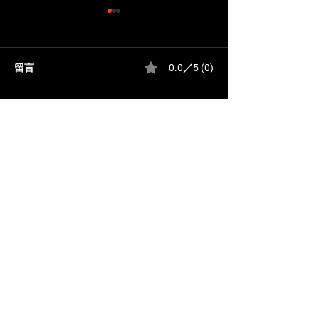
留言
0.0／5 (0)
評論和評等......
澳門桑拿攻略｜澳門各大
曼濠水療｜澳門
桑拿特色及價格一覽
場、紅色水床與
​热门话题
1
壹號桑拿｜澳門最熱門、美女最多的桑
拿
2
東方皇堡水療會所｜澳門劇本殺、AV情
景主題房間角色扮演