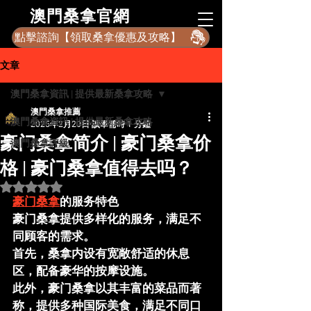
​澳門桑拿官網
點擊諮詢【領取桑拿優惠及攻略】
文章
澳門桑拿資訊 | 提供最新桑拿攻略
澳門桑拿推薦
澳門桑拿資訊 | 提供最新桑拿攻略
2025年2月20日
讀畢需時 1 分鐘
豪门桑拿简介 | 豪门桑拿价
澳門桑拿評級
格 | 豪门桑拿值得去吗？
評等為 NaN（最高為 5 顆星）。
豪门桑拿
的服务特色
豪门桑拿提供多样化的服务，满足不
同顾客的需求。
首先，桑拿内设有宽敞舒适的休息
区，配备豪华的按摩设施。
此外，豪门桑拿以其丰富的菜品而著
称，提供多种国际美食，满足不同口