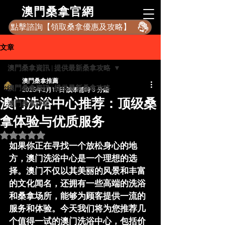
​澳門桑拿官網
點擊諮詢【領取桑拿優惠及攻略】
文章
澳門桑拿資訊 | 提供最新桑拿攻略
澳門桑拿推薦
澳門桑拿資訊 | 提供最新桑拿攻略
2025年2月17日
讀畢需時 3 分鐘
澳门洗浴中心推荐：顶级桑
澳門桑拿評級
拿体验与优质服务
評等為 NaN（最高為 5 顆星）。
如果你正在寻找一个放松身心的地
方，
澳门洗浴
中心是一个理想的选
择。澳门不仅以其美丽的风景和丰富
的文化闻名，还拥有一些高端的洗浴
和桑拿场所，能够为顾客提供一流的
服务和体验。今天我们将为您推荐几
个值得一试的澳门洗浴中心，包括价