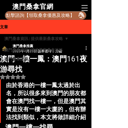
​澳門桑拿官網
點擊諮詢【領取桑拿優惠及攻略】
文章
澳門桑拿資訊 | 提供最新桑拿攻略
澳門桑拿推薦
澳門桑拿資訊 | 提供最新桑拿攻略
2025年4月25日
讀畢需時 2 分鐘
澳門一樓一鳳：澳門161夜
澳門桑拿評級
游尋找
評等為 NaN（最高為 5 顆星）。
由於香港的一樓一鳳太過於出
名，所以很多來到澳門的朋友都
會在澳門找一樓一，但是澳門其
實是沒有一樓一大廈的，但有辦
法找到類似，本文將做詳細介紹
澳門一樓一找尋