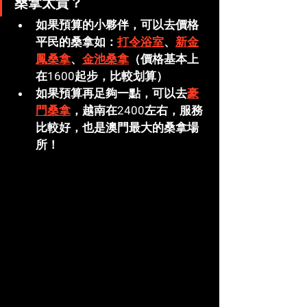
桑拿太貴？
如果預算的小夥伴，可以去價格
平民的桑拿如：
打令浴室
、
新金
鳳桑拿
、
金池桑拿
（價格基本上
在1600起步，比較划算）
如果預算再足夠一點，可以去
豪
門桑拿
，越南在2400左右，服務
比較好，也是澳門最大的桑拿場
所！