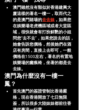
澳門雖然沒有類似於香港建興大
廈這樣的著名一樓一，取而代之
的是澳門賭場的
去去妹
，如果您
在娛樂場老虎機區域或者大堂區
域，很快就會有打扮鮮艷的小姐
問您“去不去”，如果您說去的話，
她會告訴您價格，然後她們在酒
店有房間，直接上去即可，一般
價格在1500左右，著名的有置地
娛樂場的癱瘓椅，坐著的都是去
去妹。
澳門為什麼沒有一樓一
鳳？
首先澳門的簽證管制比香港嚴
格，現在香港開放了七日無限
簽，所以很多大陸妹妹都前往香
港從事這一行業。