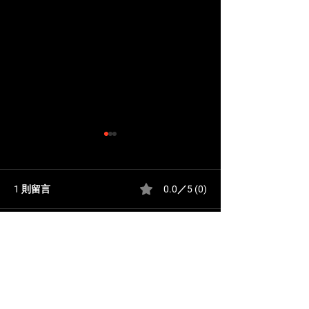
1 則留言
0.0／5 (0)
評論和評等......
澳門桑拿攻略｜澳門各大
曼濠水療｜澳門
桑拿特色及價格一覽
場、紅色水床與
最新