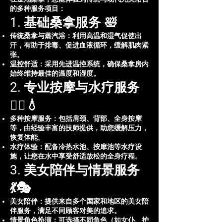
的多种服务项目：
1. 基础桑拿服务 🛀
传统桑拿与蒸汽浴：利用高温和湿气促使出
汗，有助于排毒、促进血液循环，缓解肌肉紧
张。
温控舒适：采用先进温控系统，确保桑拿房内
始终维持最佳的温度和湿度。
2. 专业按摩与水疗服务
💆‍♂️💧
多种按摩服务：包括肩颈、背部、全身按摩
等，由经验丰富的技师提供，助您缓解压力，
恢复体能。
水疗体验：配备冷热水池、按摩池等水疗设
施，让您在水中享受舒适放松的全身疗程。
3. 美女陪伴与情景服务
💃🎭
美女陪伴：提供来自多个国家和地区的美女陪
伴服务，满足不同顾客对美的追求。
情景角色扮演：可选择不同角色（如女仆、护