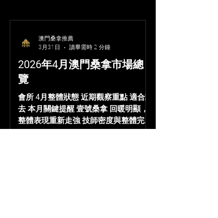
澳門桑拿推薦
3月31日
讀畢需時 2 分鐘
2026年4月澳門桑拿市場總
覽
會所 4月整體狀態 近期觀察重點 適合誰
去 本月關鍵提醒 壹號桑拿 回暖明顯，
整體表現重新走強 技師密度與整體完成
度重新拉回高位，白人與東南亞梯隊近
期體感突出，國人梯隊依舊穩 第一次去
澳門、想直接選熱門大場的人 晚上
8:30 前多數時候排隊壓力不大，10 點
後再開始明顯變擠 帝湖水療 依然屬於
一線強場，但深夜排隊壓力偏重 國人梯
隊服務細緻度依然很強，日韓維持一定
水準，整體完成度還是高 比較重視服務