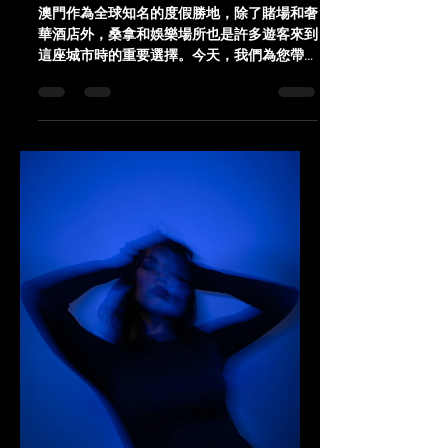
澳門作為全球知名的度假勝地，除了賭場和奢
華酒店外，桑拿和娛樂場所也是許多遊客來到
這座城市時的重要選擇。今天，我們為您帶來
澳門兩家備受關注的場所——達令桑拿和花心
公子俱樂部，從流程到服務，全面解析這些特
色場所。 澳門桑拿 一、澳門達令桑拿流程與
特色（泰國浴類型） 達令桑拿...