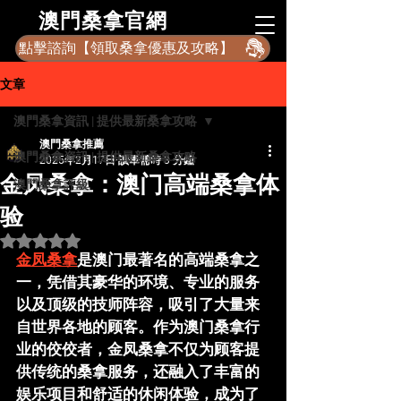
​澳門桑拿官網
點擊諮詢【領取桑拿優惠及攻略】
文章
澳門桑拿資訊 | 提供最新桑拿攻略
澳門桑拿推薦
澳門桑拿資訊 | 提供最新桑拿攻略
2025年2月17日
讀畢需時 3 分鐘
金凤桑拿：澳门高端桑拿体
澳門桑拿評級
验
評等為 NaN（最高為 5 顆星）。
金凤桑拿
是澳门最著名的高端桑拿之
一，凭借其豪华的环境、专业的服务
以及顶级的技师阵容，吸引了大量来
自世界各地的顾客。作为澳门桑拿行
业的佼佼者，
金凤桑拿
不仅为顾客提
供传统的桑拿服务，还融入了丰富的
娱乐项目和舒适的休闲体验，成为了