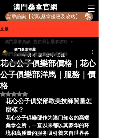
​澳門桑拿官網
點擊諮詢【領取桑拿優惠及攻略】
文章
澳門桑拿資訊 | 提供最新桑拿攻略
澳門桑拿推薦
澳門桑拿資訊 | 提供最新桑拿攻略
2025年2月9日
讀畢需時 8 分鐘
花心公子俱樂部價格｜花心
澳門桑拿評級
公子俱樂部洋馬｜服務｜價
格
評等為 NaN（最高為 5 顆星）。
花心公子俱樂部歐美技師質量怎
麼樣？
花心公子俱樂部
作为澳门知名的高端
桑拿会所，一直以来都以其豪华的环
境和高质量的服务吸引着来自世界各