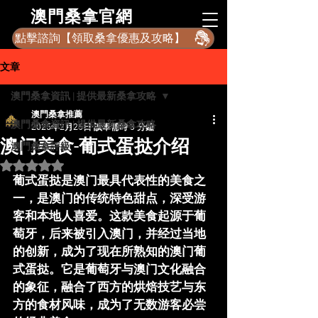
​澳門桑拿官網
點擊諮詢【領取桑拿優惠及攻略】
文章
澳門桑拿資訊 | 提供最新桑拿攻略
澳門桑拿推薦
澳門桑拿資訊 | 提供最新桑拿攻略
2025年2月26日
讀畢需時 3 分鐘
澳门美食-葡式蛋挞介绍
澳門桑拿評級
評等為 NaN（最高為 5 顆星）。
葡式蛋挞
是澳门最具代表性的美食之
一，是澳门的传统特色甜点，深受游
客和本地人喜爱。这款美食起源于葡
萄牙，后来被引入澳门，并经过当地
的创新，成为了现在所熟知的澳门葡
式蛋挞。它是葡萄牙与澳门文化融合
的象征，融合了西方的烘焙技艺与东
方的食材风味，成为了无数游客必尝