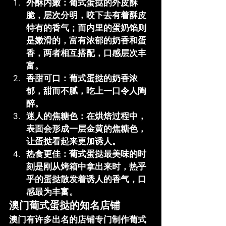
外酥内嫩
：葡式蛋挞的外皮酥
脆，层次分明，咬下去有着酥皮
特有的香气；而内里的蛋奶馅则
是嫩滑的，富有浓郁的奶香和蛋
香，两者相互搭配，口感层次丰
富。
香甜可口
：葡式蛋挞的奶香浓
郁，甜而不腻，吃上一口令人陶
醉。
迷人的焦糖色
：在烘焙过程中，
表面会形成一层金黄的焦糖色，
让蛋挞看起来更加诱人。
热食更佳
：葡式蛋挞最美味的时
刻是刚从烤箱中拿出来时，热乎
乎的蛋挞散发着诱人的香气，口
感最为丰富。
澳门葡式蛋挞的知名店铺
澳门有许多出名的店铺专门制作葡式