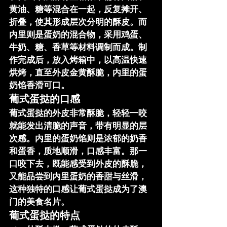
黄油、糖等混合在一起，反复摊开、
折叠，使其形成层次分明的酥皮。而
内里则是蛋奶的混合物，采用鸡蛋、
牛奶、糖、香草等材料调制而成。制
作完成后，放入烤箱中，以高温快速
烘烤，直至外皮金黄酥脆，内里的蛋
奶馅香滑可口。
葡式蛋挞的口感
葡式蛋挞的外皮非常酥脆，轻轻一咬
就能发出清脆的声音，带有明显的层
次感。内里的蛋奶馅则是浓郁的奶香
和蛋香，质地顺滑，口感丰富。那一
口咬下去，既能感受到外皮的酥脆，
又能品尝到内里蛋奶的香甜与丝滑，
这种独特的口感让葡式蛋挞成为了澳
门的美食名片。
葡式蛋挞的特点