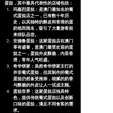
蛋挞，其中最具代表性的店铺包括：
玛嘉烈蛋挞
：是澳门最知名的葡
式蛋挞店之一，已有数十年历
史，以其独特的酥皮和香滑的蛋
奶馅而闻名，吸引了大量游客前
来排队品尝。
安德鲁蛋挞
：这家蛋挞店在澳门
享有盛誉，是澳门最受欢迎的蛋
挞之一，蛋挞外皮酥脆，内里香
滑，常年人气旺盛。
奇华饼家
：虽然奇华饼家主打的
并非葡式蛋挞，但其制作的葡式
蛋挞仍然备受推崇，细腻的奶香
与酥脆的外皮让人一试成主顾。
蛋挞世界
：这家蛋挞店独具特
色，提供传统葡式蛋挞以及创新
口味的蛋挞，满足不同食客的需
求。