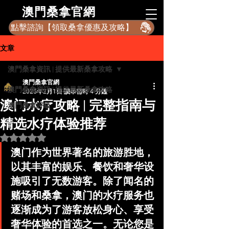
​澳門桑拿官網
點擊諮詢【領取桑拿優惠及攻略】
文章
澳門桑拿資訊 | 提供最新桑拿攻略
澳門桑拿官網
澳門桑拿資訊 | 提供最新桑拿攻略
2025年2月1日
讀畢需時 4 分鐘
澳门水疗攻略 | 完整指南与
澳門桑拿評級
精选水疗体验推荐
評等為 NaN（最高為 5 顆星）。
澳门作为世界著名的旅游胜地，
以其丰富的娱乐、餐饮和奢华设
施吸引了无数游客。除了闻名的
赌场和桑拿，澳门的水疗服务也
逐渐成为了游客放松身心、享受
奢华体验的首选之一。无论您是