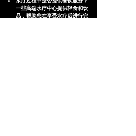
水疗过程中是否提供餐饮服务？
一些高端水疗中心提供轻食和饮
品，帮助您在享受水疗后进行完
全的放松。
结语：尽享澳门水疗的奢
华与放松
澳门不仅仅是赌场和美食的天堂，更
是水疗爱好者的天堂。从五星级酒店
的奢华水疗到独立的高端水疗中心，
每个场所都有其独特的魅力和专业的
服务。在澳门的每一场水疗体验中，
您都能享受到深度放松和全面调理，
让身体焕然一新。如果您正在寻找一
次独特的水疗之旅，这篇澳门水疗攻
略无疑为您提供了最佳的选择。
澳门桑拿