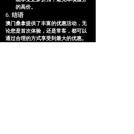
的高价。
6. 
结语
澳门桑拿提供了丰富的优惠活动，无
论您是首次体验，还是常客，都可以
通过合理的方式享受到最大的优惠。
通过官网预定、加入会员或选择套餐
服务，您可以在放松的同时，节省更
多开支。无论您是商务人士还是游
客，澳门桑拿的优质服务和超值优
惠，都能让您的体验更加完美。如果
您计划前往澳门桑拿，记得关注我们
的优惠信息，获取最实惠的价格！
澳门桑拿
壹号桑拿
查看全部