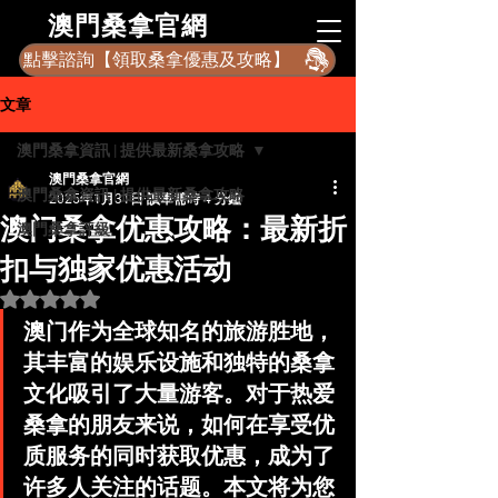
​澳門桑拿官網
點擊諮詢【領取桑拿優惠及攻略】
文章
澳門桑拿資訊 | 提供最新桑拿攻略
澳門桑拿官網
澳門桑拿資訊 | 提供最新桑拿攻略
2025年1月31日
讀畢需時 4 分鐘
澳门桑拿优惠攻略：最新折
澳門桑拿評級
扣与独家优惠活动
評等為 NaN（最高為 5 顆星）。
澳门作为全球知名的旅游胜地，
其丰富的娱乐设施和独特的桑拿
文化吸引了大量游客。对于热爱
桑拿的朋友来说，如何在享受优
质服务的同时获取优惠，成为了
许多人关注的话题。本文将为您