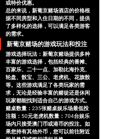
或特价优惠。
总的来说，新葡京赌场酒店的价格根
据不同房型和入住日期的不同，提供
了多样化的选择，可以满足各类游客
的需求。
新葡京赌场的游戏玩法和投注
游戏选择玩法
：新葡京赌场提供多种
丰富的游戏选择，包括经典的
番摊
、
百家乐
、
二十一点
、
加勒比海扑克
、
轮盘
、
骰宝
、
三公
、
老虎机
、
花旗骰
等。这些游戏满足了各类玩家的需
求，无论是经验丰富的赌徒还是休闲
玩家都能找到适合自己的游戏方式。
赌桌数量
：
235张赌桌娱乐场最低投
注额
：50元
老虎机数量
：
704台
娱乐
场内只接受
澳门币
或
港币
的投注。如
果您持有其他外币，您可以前往附近