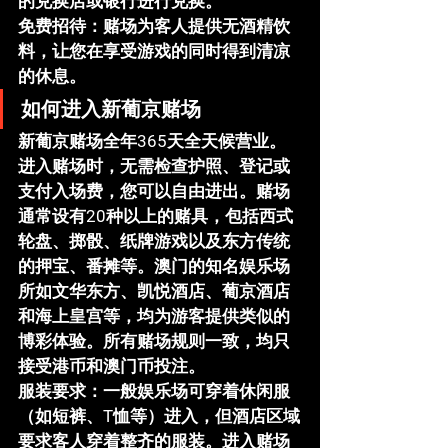
的兑换店或银行进行兑换。
免费招待
：赌场为客人提供
无酒精饮
料
，让您在享受游戏的同时得到清凉
的休息。
如何进入新葡京赌场
新葡京赌场全年365天全天候营业。
进入赌场时，无需检查护照、登记或
支付入场费，您可以自由进出。赌场
通常设有20种以上的赌具，包括西式
轮盘、掷骰、纸牌游戏以及东方传统
的押宝、番摊等。澳门的知名娱乐场
所如
文华东方
、
凯悦酒店
、
葡京酒店
和
海上皇宫
等，均为游客提供类似的
博彩体验。所有赌场规则一致，均只
接受
港币
和
澳门币
投注。
服装要求
：一般娱乐场可穿着休闲服
（如短裤、T恤等）进入，但酒店区域
要求客人穿着整齐的服装。进入赌场