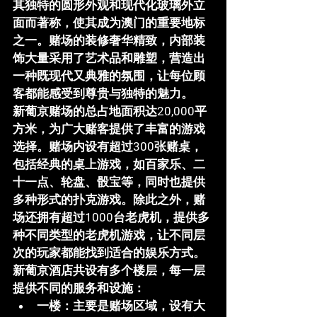
其独特的圆形外观和现代化玻璃外立
面而著称，使其成为澳门的重要地标
之一。赌场的装修奢华精致，内部装
饰大量采用了艺术品和雕塑，营造出
一种既现代又典雅的氛围，让每位顾
客都能感受到尊贵与独特的魅力。
新葡京赌场的总占地面积达
20,000平
方米
，为广大赌客提供了丰富的游戏
选择。赌场内设有
超过300张赌桌
，
包括经典的桌上游戏，如
百家乐
、
二
十一点
、
轮盘
、
骰宝
等，同时也提供
多种形式的
扑克游戏
。除此之外，赌
场还拥有超过
1000台老虎机
，提供多
种不同类型的老虎机游戏，让不同层
次的玩家都能找到适合的娱乐方式。
新葡京酒店共设有多个楼层，每一层
提供不同的服务和设施：
一楼
：主要是赌场区域，设有大