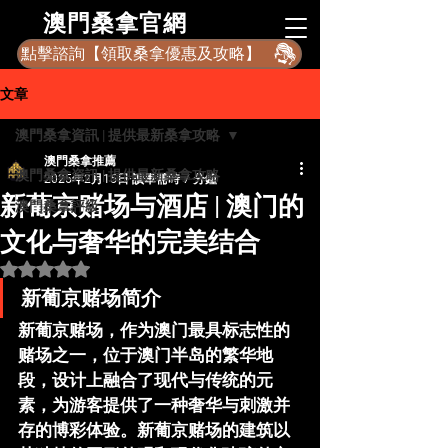
​澳門桑拿官網
點擊諮詢【領取桑拿優惠及攻略】
文章
澳門桑拿資訊 | 提供最新桑拿攻略
澳門桑拿推薦
澳門桑拿資訊 | 提供最新桑拿攻略
2025年2月15日
讀畢需時 7 分鐘
新葡京赌场与酒店 | 澳门的
澳門桑拿評級
文化与奢华的完美结合
評等為 NaN（最高為 5 顆星）。
新葡京赌场简介
新葡京赌场，作为澳门最具标志性的
赌场之一，位于澳门半岛的繁华地
段，设计上融合了现代与传统的元
素，为游客提供了一种奢华与刺激并
存的博彩体验。新葡京赌场的建筑以