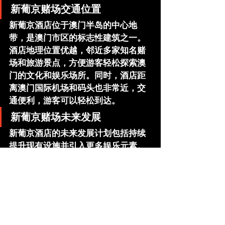
新葡京赌场交通位置
新葡京酒店位于澳门半岛的中心地
带，是澳门市区的标志性建筑之一。
酒店地理位置优越，邻近多家知名赌
场和旅游景点，方便游客轻松探索澳
门的文化和娱乐场所。同时，酒店距
离澳门国际机场和码头也非常近，交
通便利，游客可以轻松到达。
新葡京赌场未来发展
新葡京酒店的未来发展计划包括持续
提升现有设施并引入更多娱乐元素。
度假村将致力于加强澳门作为全球旅
游胜地的地位，计划进行扩建和升
级，增加更多餐饮和购物选择，并且
将举行更多国际化娱乐活动。此外，
新葡京酒店也注重可持续发展，积极
参与澳门社会的公益事业。