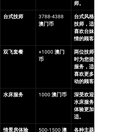
师。
台式技师
3788-4388 
台式风格的
澳门币
技师，适合
喜欢台妹风
情的顾客。
双飞套餐
+1000 澳门
两位技师同
币
时为您提供
服务，适合
喜欢更多互
动的顾客。
水床服务
1000 澳门币
深受欢迎的
水床服务，
体验更加舒
适。
情景房体验
500-1500 澳
各种主题