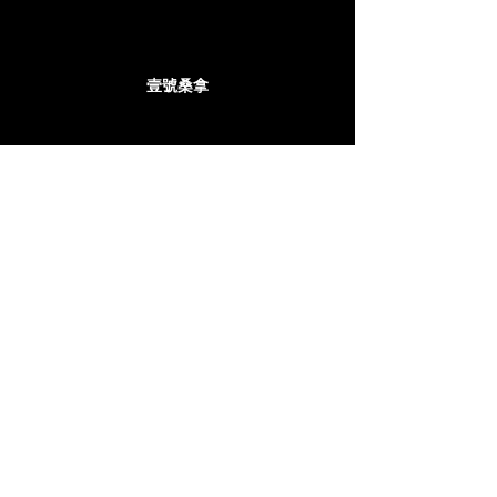
壹號桑拿
查看全部
最新文章