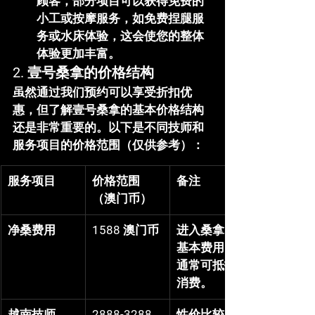
顾客，部分项目可以获得免费的
小工或按摩服务，如
免费捏腿服
务
或
水床体验
，这会使您的整体
体验更加丰富。
2. 壹号桑拿的价格结构
虽然通过我们预约可以享受折扣优
惠，但了解
壹号桑拿
的基本价格结构
还是非常重要的。以下是不同技师和
服务项目的价格范围（仅供参考）：
服务项目
价格范围
备注
（澳门币）
净桑费用
1588 澳门币
进入桑拿的
基本费用，
通常可抵扣
消费。
越南技师
2888-3288 
性价比较