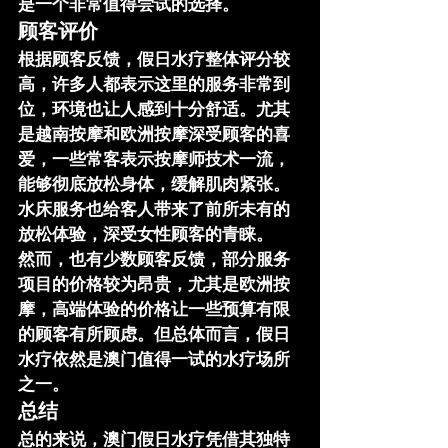
是一个非常值得尝试的选择。
顾客评价
根据顾客反馈，
假日水疗
整体评分较
高，许多人都表示这里的服务非常到
位，环境也让人感到十分舒适。尤其
是
越南按摩
和
欧洲按摩
深受顾客的喜
爱，一些常客表示按摩师技术一流，
能够彻底放松身体，缓解肌肉紧张。
水床服务也给客人带来了前所未有的
放松体验，深受女性顾客的青睐。
然而，也有少数顾客反馈，部分服务
项目的价格较为昂贵，尤其是
欧洲按
摩
，高端体验的价格让一些预算有限
的顾客有所顾虑。但总体而言，
假日
水疗
依然是澳门值得一试的水疗场所
之一。
总结
总的来说，
澳门假日水疗
凭借其独特