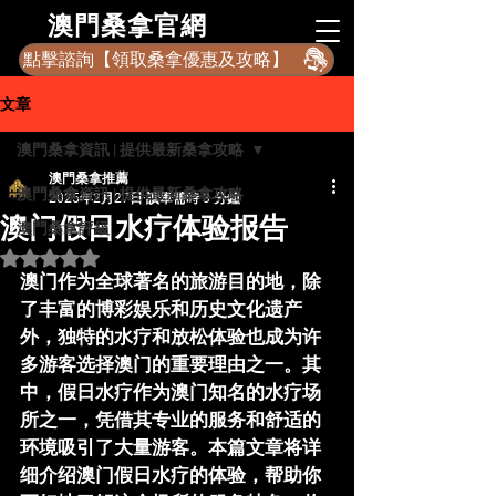
​澳門桑拿官網
點擊諮詢【領取桑拿優惠及攻略】
文章
澳門桑拿資訊 | 提供最新桑拿攻略
澳門桑拿推薦
澳門桑拿資訊 | 提供最新桑拿攻略
2025年2月27日
讀畢需時 3 分鐘
澳门假日水疗体验报告
澳門桑拿評級
評等為 NaN（最高為 5 顆星）。
澳门作为全球著名的旅游目的地，除
了丰富的博彩娱乐和历史文化遗产
外，独特的水疗和放松体验也成为许
多游客选择澳门的重要理由之一。其
中，
假日水疗
作为澳门知名的水疗场
所之一，凭借其专业的服务和舒适的
环境吸引了大量游客。本篇文章将详
细介绍
澳门假日水疗
的体验，帮助你