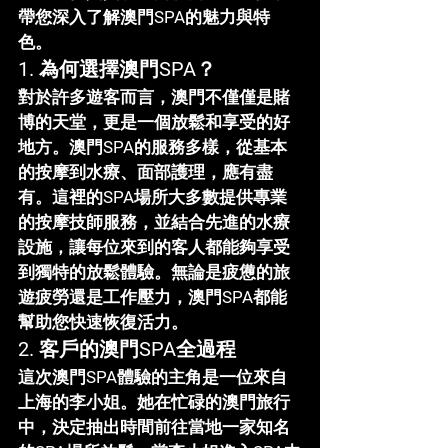
帶您深入了解
澳門SPA
的魅力與特
色。
1. 
為何選擇澳門SPA？
對於許多遊客而言，澳門不僅僅是賭
博的天堂，更是一個放鬆和享受的好
地方。
澳門SPA
的服務多樣，從基本
的按摩到水療、面部護理，應有盡
有。這裡的SPA場所大多數提供專業
的按摩技師服務，並結合先進的水療
設施，讓每位來到的客人都能夠享受
到獨特的放鬆體驗。無論是疲憊的旅
遊疲勞還是工作壓力，
澳門SPA
都能
幫助您快速恢復活力。
2. 
客戶的澳門SPA全過程
這次
澳門SPA體驗
的主角是一位來自
上海的李小姐。她在忙碌的澳門旅行
中，決定抽出時間前往當地一家知名