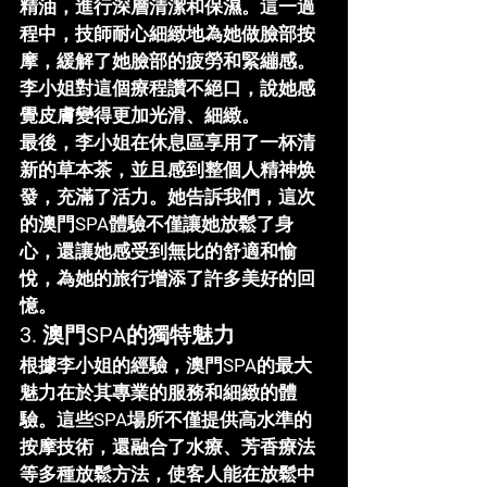
精油，進行深層清潔和保濕。這一過
程中，技師耐心細緻地為她做臉部按
摩，緩解了她臉部的疲勞和緊繃感。
李小姐對這個療程讚不絕口，說她感
覺皮膚變得更加光滑、細緻。
最後，李小姐在休息區享用了一杯清
新的草本茶，並且感到整個人精神焕
發，充滿了活力。她告訴我們，這次
的
澳門SPA體驗
不僅讓她放鬆了身
心，還讓她感受到無比的舒適和愉
悅，為她的旅行增添了許多美好的回
憶。
3. 
澳門SPA的獨特魅力
根據李小姐的經驗，
澳門SPA
的最大
魅力在於其專業的服務和細緻的體
驗。這些SPA場所不僅提供高水準的
按摩技術，還融合了水療、芳香療法
等多種放鬆方法，使客人能在放鬆中