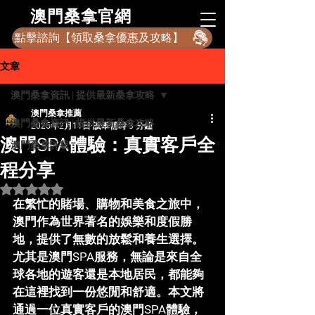
​澳門桑拿官網
點擊諮詢【領取桑拿優惠及攻略】
文章
澳門桑拿資訊 | 提供最新桑拿攻略
澳門桑拿推薦
澳門桑拿資訊 | 提供最新桑拿攻略
2025年2月11日
讀畢需時 3 分鐘
澳門SPA體驗：真實客戶全
澳門桑拿評級
程分享
評等為 NaN（最高為 5 顆星）。
在繁忙的賭場、購物和美食之旅中，
澳門作為世界著名的娛樂和度假勝
地，提供了無數的放鬆和養生選擇。
尤其是
澳門SPA
服務，無論是來自全
球各地的遊客還是本地居民，都能夠
在這裡找到一份悠閒和舒適。本文將
通過一位真實客戶的澳門SPA體驗，