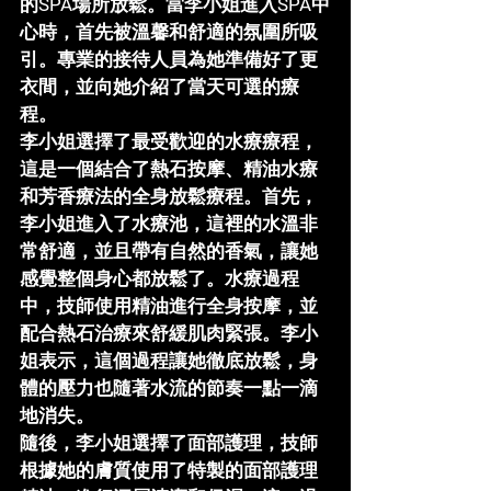
的SPA場所放鬆。當李小姐進入SPA中
心時，首先被溫馨和舒適的氛圍所吸
引。專業的接待人員為她準備好了更
衣間，並向她介紹了當天可選的療
程。
李小姐選擇了最受歡迎的
水療療程
，
這是一個結合了熱石按摩、精油水療
和芳香療法的全身放鬆療程。首先，
李小姐進入了水療池，這裡的水溫非
常舒適，並且帶有自然的香氣，讓她
感覺整個身心都放鬆了。水療過程
中，技師使用精油進行全身按摩，並
配合熱石治療來舒緩肌肉緊張。李小
姐表示，這個過程讓她徹底放鬆，身
體的壓力也隨著水流的節奏一點一滴
地消失。
隨後，李小姐選擇了
面部護理
，技師
根據她的膚質使用了特製的面部護理