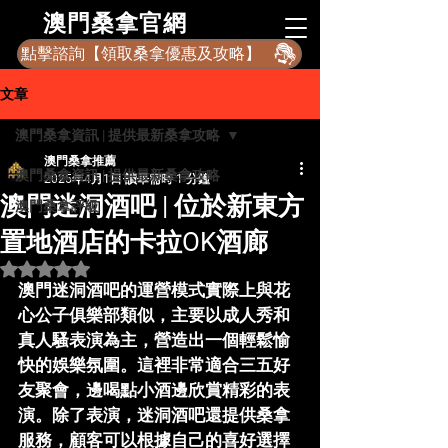
​澳門桑拿官網
點擊諮詢【領取桑拿優惠及攻略】
文章
澳門桑拿資訊 | 提供最新桑拿攻略
澳門桑拿推薦
澳門桑拿資訊 | 提供最新桑拿攻略
2025年4月1日
讀畢需時 1 分鐘
澳門迷洞酒吧 | 位於新東方
澳門桑拿評級
置地酒店的卡拉OK酒廊
評等為 NaN（最高為 5 顆星）。
澳門迷洞酒吧的運營模式實際上與花
心公子俱樂部類似，主要以成人秀和
真人騷表演為主，營造出一個輕鬆愉
快的娛樂氛圍。這裡非常適合三五好
友聚會，邊喝點小酒邊欣賞精彩的表
演。除了表演，迷洞酒吧還提供桑拿
服務，顧客可以根據自己的喜好選擇