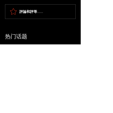
評論和評等......
澳門桑拿攻略｜澳門各大
曼濠水療｜澳門
桑拿特色及價格一覽
場、紅色水床與
​热门话题
1
壹號桑拿｜澳門最熱門、美女最多的桑
拿
2
東方皇堡水療會所｜澳門劇本殺、AV情
景主題房間角色扮演
3
豪門桑拿 | 澳門新豪門桑拿殿：服務、價
格
4
帝湖水療 | 位於氹仔新區，雙妃首選