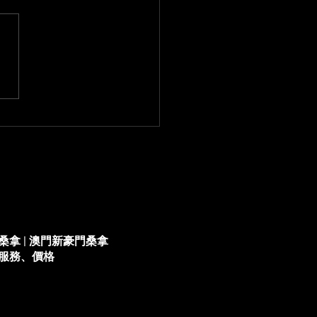
水療｜澳門氹仔新場、紅
床與走秀長廊
桑拿 | 澳門新豪門桑拿
服務、價格