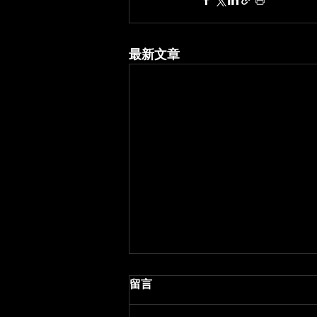
最新文章
2026年4月澳門桑拿市場總覽
留言
會所 4月整體狀態 近期觀察重點