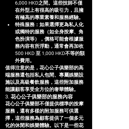
6,000 HKD
之間。這些技師不僅
在外型上有很高的吸引力，且擁
有極高的專業素養和服務經驗。
特殊服務
：如果選擇更為私人化
或獨特的服務（如全身按摩、角
色扮演等），價格可能會根據服
務內容有所浮動，通常會再加收
500 HKD 至 1,000 HKD
不等的額
外費用。
值得注意的是，
花心公子俱樂部
的高
端服務還包括
私人包間
、
專屬娛樂設
施
以及
高級餐飲服務
，這些附加服務
能讓顧客享受全方位的奢華體驗。
3. 
花心公子俱樂部的服務內容
花心公子俱樂部
不僅提供標準的按摩
服務，還有多樣的附加服務可供選
擇，這些服務為顧客提供了一個多元
化的休閒和娛樂體驗。以下是一些花