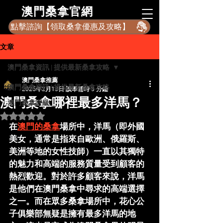
​澳門桑拿官網
點擊諮詢【領取桑拿優惠及攻略】
文章
澳門桑拿資訊 | 提供最新桑拿攻略
澳門桑拿推薦
澳門桑拿資訊 | 提供最新桑拿攻略
2025年2月13日
讀畢需時 3 分鐘
澳門桑拿哪裡最多洋馬？
澳門桑拿評級
評等為 NaN（最高為 5 顆星）。
在
澳門的桑拿
場所中，
洋馬
（即外國
美女，通常是指來自歐洲、俄羅斯、
美洲等地的女性技師）一直以其獨特
的魅力和高端的服務質量受到顧客的
熱烈歡迎。對於許多顧客來說，
洋馬
是他們在澳門桑拿中尋求的高端選擇
之一。而在眾多桑拿場所中，
花心公
子俱樂部
無疑是擁有最多
洋馬
的地