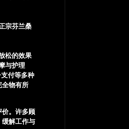
验正宗芬兰桑
和放松的效果
按摩与护理
子支付等多种
完全物有所
评价。许多顾
，缓解工作与