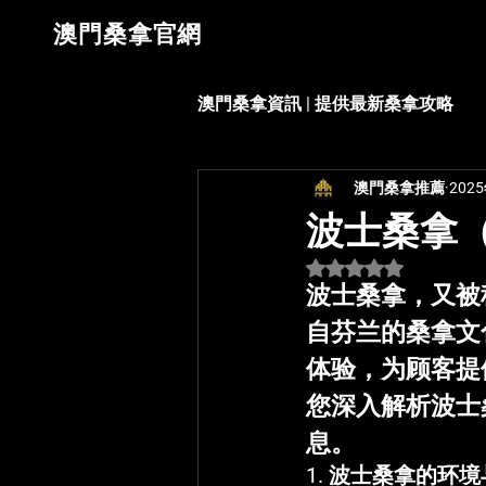
​澳門桑拿官網
澳門桑拿資訊 | 提供最新桑拿攻略
澳門桑拿推薦
202
波士桑拿
評等為 NaN（最高為
波士桑拿
，又被
自芬兰的桑拿文
体验，为顾客提
您深入解析波士
息。
1. 波士桑拿的环