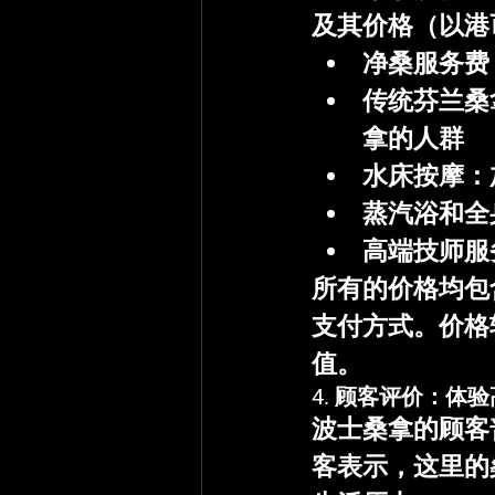
及其价格（以港
净桑服务费
传统芬兰桑
拿的人群
水床按摩
：
蒸汽浴和全
高端技师服
所有的价格均包
支付方式。价格
值。
4. 顾客评价：体
波士桑拿
的顾客
客表示，这里的