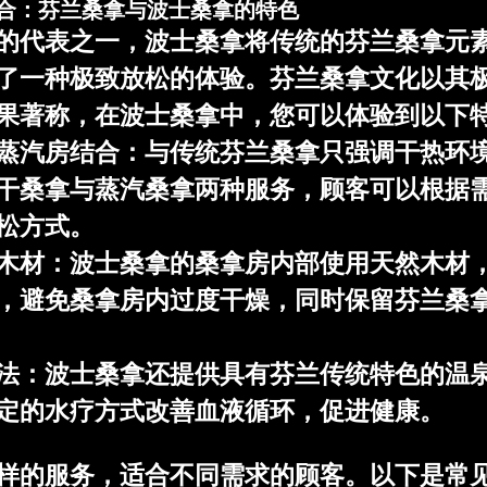
结合：芬兰桑拿与波士桑拿的特色
的代表之一，
波士桑拿
将传统的芬兰桑拿元
了一种极致放松的体验。芬兰桑拿文化以其
果著称，在波士桑拿中，您可以体验到以下
蒸汽房结合
：与传统芬兰桑拿只强调干热环
干桑拿与蒸汽桑拿两种服务，顾客可以根据
松方式。
木材
：波士桑拿的桑拿房内部使用天然木材
，避免桑拿房内过度干燥，同时保留芬兰桑
法
：波士桑拿还提供具有芬兰传统特色的温
定的水疗方式改善血液循环，促进健康。
样的服务，适合不同需求的顾客。以下是常