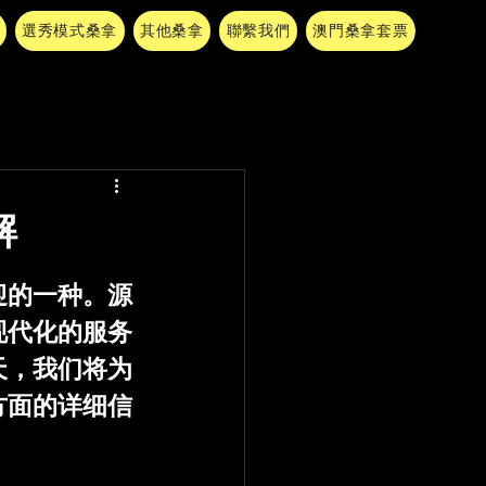
選秀模式桑拿
其他桑拿
聯繫我們
澳門桑拿套票
解
迎的一种。源
现代化的服务
天，我们将为
方面的详细信