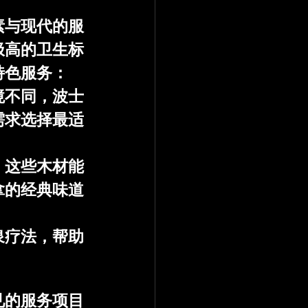
素与现代的服
极高的卫生标
特色服务：
境不同，波士
需求选择最适
，这些木材能
拿的经典味道
泉疗法，帮助
见的服务项目