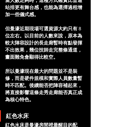
當人數足夠時，這種方式確實比普通
站排更有舞台感，也能為選擇過程增
加一些儀式感。
但曼濠近期現場可選資源大約只有 
8
位左右
。以目前的人數來說，原本為
較大陣容設計的長走廊暫時有點發揮
不出效果，幾位技師走完整條通道，
畫面難免會顯得比較空。
所以曼濠現在最大的問題並不是裝
修，而是
硬件規模和實際人員數量暫
時不匹配
。後續能否把陣容補起來，
將直接影響這條走秀走廊能否真正成
為核心特色。
紅色水床
紅色水床是曼濠房間裡最醒目的配