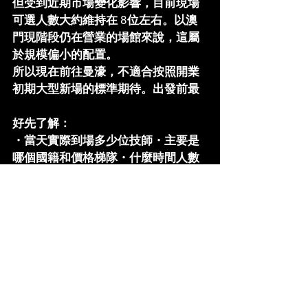
但受到近期市場變化影響，目前現場
可選人數大約維持在 
8位左右
。以澳
門現階段仍在營業的場館來說，這屬
於規模偏小的配置。
所以現在前往曼濠，不適合按照開業
初期大型新場的標準期待。出發前最
好先了解：
・當天實際到場多少位技師・主要是
哪個國籍和價格梯隊・什麼時間人數
比較完整・有沒有需要排隊等房・水
床房能否立即安排
技師數量每天都可能變化，近期約8位
只代表當前市場狀態，並不是長期固
定人數。
曼濠水療值得去嗎？
曼濠目前最大的吸引力依然是新場環