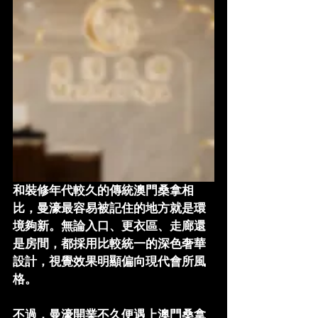
和裝修年代較久的傳統澳門桑拿相
比，曼濠最容易被記住的地方就是環
境夠新。無論入口、更衣區、走廊還
是房間，都採用比較統一的深色奢華
設計，視覺效果明顯偏向現代會所風
格。
不過，曼濠開業不久便遇上澳門桑拿