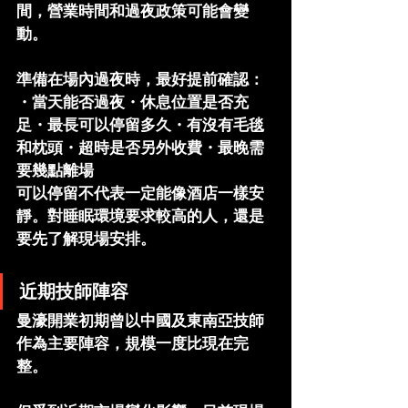
間，營業時間和過夜政策可能會變
動。
準備在場內過夜時，最好提前確認：
・當天能否過夜・休息位置是否充
足・最長可以停留多久・有沒有毛毯
和枕頭・超時是否另外收費・最晚需
要幾點離場
可以停留不代表一定能像酒店一樣安
靜。對睡眠環境要求較高的人，還是
要先了解現場安排。
近期技師陣容
曼濠開業初期曾以中國及東南亞技師
作為主要陣容，規模一度比現在完
整。