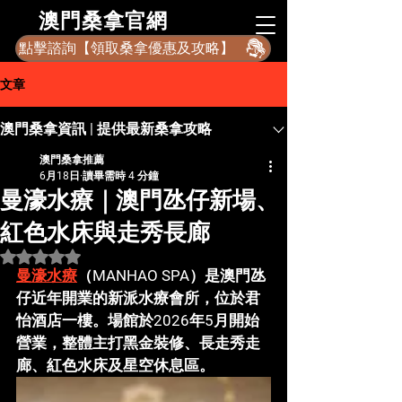
​澳門桑拿官網
點擊諮詢【領取桑拿優惠及攻略】
文章
澳門桑拿資訊 | 提供最新桑拿攻略
澳門桑拿推薦
6月18日
讀畢需時 4 分鐘
曼濠水療｜澳門氹仔新場、
紅色水床與走秀長廊
評等為 NaN（最高為 5 顆星）。
曼濠水療
（MANHAO SPA）是澳門氹
仔近年開業的新派水療會所，位於君
怡酒店一樓。場館於2026年5月開始
營業，整體主打
黑金裝修、長走秀走
廊、紅色水床及星空休息區
。