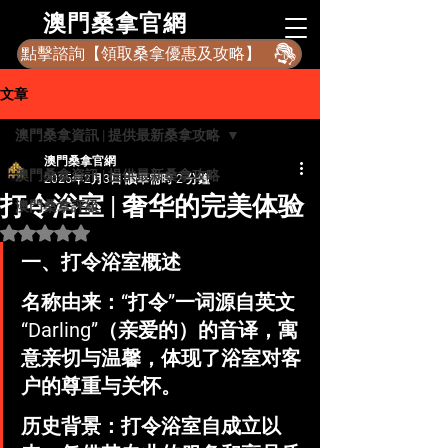
​澳門桑拿官網
點擊諮詢【領取桑拿優惠及攻略】
文章
澳門桑拿資訊 | 提供最新桑拿攻略
澳門桑拿官網
澳門桑拿資訊 | 提供最新桑拿攻略
2025年2月3日
讀畢需時 2 分鐘
打令浴室 | 奢华的完美体验
澳門桑拿評級
評等為 NaN（最高為 5 顆星）。
一、打令浴室概述
名称由来：“打令”一词源自英文
“Darling”（亲爱的）的音译，寓
意亲切与温馨，体现了浴室对客
户的尊重与关怀。
历史背景：打令浴室自成立以