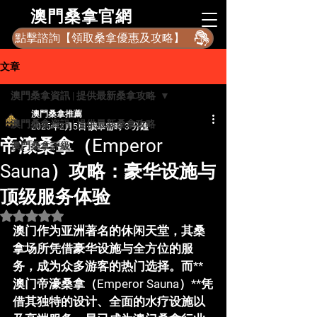
​澳門桑拿官網
點擊諮詢【領取桑拿優惠及攻略】
文章
澳門桑拿資訊 | 提供最新桑拿攻略
澳門桑拿推薦
澳門桑拿資訊 | 提供最新桑拿攻略
2025年2月5日
讀畢需時 3 分鐘
帝濠桑拿（Emperor
澳門桑拿評級
Sauna）攻略：豪华设施与
顶级服务体验
評等為 NaN（最高為 5 顆星）。
澳门作为亚洲著名的休闲天堂，其桑
拿场所凭借豪华设施与全方位的服
务，成为众多游客的热门选择。而**
澳门帝濠桑拿（Emperor Sauna）**凭
借其独特的设计、全面的水疗设施以