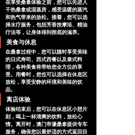
在享受桑拿体验之前，您可以先进入
干热桑拿
或
湿蒸房
，感受温暖的蒸汽
和热气带来的放松。接着，您可以选
择
水疗服务
，包括芳香按摩浴、精油
疗法等，让身体得到彻底的滋养。
美食与休息
在桑拿过程中，您可以随时享受美味
的
日式寿司
、
西式西餐
以及
泰式料
理
，各种美食将带给您全方位的享
受。用餐时，您也可以选择在休息区
放松，享受安静的环境和美味的饮
品。
离店体验
体验结束后，您可以在休息区小憩片
刻，喝上一杯清爽的饮料，放松心
情。离开时，
澳门帝濠桑拿
提供专车
服务，确保您以最舒适的方式返回目