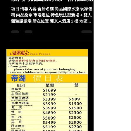
項目 情報內容 會所名稱 尚品國際水療 玩家俗
稱 尚品桑拿 市場定位 特色玩法型新場＋雙人
體驗話題場 所在位置 葡京人酒店 2 樓 地區 澳
門路氹區 開業時間 2025 年 7 月試營運 場型
規模 中型綜合水療會所 技師數量體感 約 30-
50+ 人流動 國籍結構 國人與東南亞為主，日
韓少量，洋馬偶有出現 整體顏值體感 國人梯
隊近期表現不錯，東南亞差距不算太大 選秀
形式 圍站幾排，客人站中間選，距離近、燈
光友好 選秀體感 客流相對不算太擁擠，實際
可選感不差 房型特色 水床房＋泡泡浴特色房
核心賣點 泡泡浴、雙人體驗門檻低、新場裝
修感 泡泡浴加價 一般需在原項目上加 $500
泡泡浴特點 氣墊床＋泡沫互動，屬於話題度
最高的特色項目 雙人體驗模式 點高梯隊通常
可搭配基礎梯隊，升級需補差價 主流消費區
間 約 3500-5500 MOP 桑拿浴參考價 約 1988
MOP 按摩 SPA 參考價 約 2299 MOP 東南亞
SPA 參考價 約 3699 MOP 起 餐飲體感 偏功能
型，能吃但不是賣點 環境裝修 新派現代風