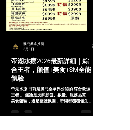
格，整體乾淨整潔 過夜體感 可過夜
澳門桑拿推薦
3月1日
帝湖水療2026最新詳細｜綜
合王者，顏值+美食+SM全能
體驗
帝湖水療 目前是澳門桑拿界公認的 綜合最強
王者 。 無論是技師顏值、數量、服務品質、
美食體驗，還是整體氛圍，帝湖都穩穩領先其
他店一大截。很多兄弟來澳門只去一家，就直
接鎖定帝湖，原因很簡單——它幾乎沒有明顯
短板，新人老人、無腦沖都穩。 這篇是 最全
面、最實用的帝湖水療詳細攻略 ，從預約到