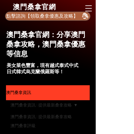
​澳門桑拿官網
點擊諮詢【領取桑拿優惠及攻略】
​澳門桑拿官網：分享澳門
桑拿攻略，澳門桑拿優惠
等信息
美女菜色豐富，現有越式泰式中式
日式韓式烏克蘭俄羅斯等！
澳門桑拿資訊
澳門桑拿資訊 | 提供最新桑拿攻略
澳門桑拿資訊 | 提供最新桑拿攻略
澳門桑拿評級