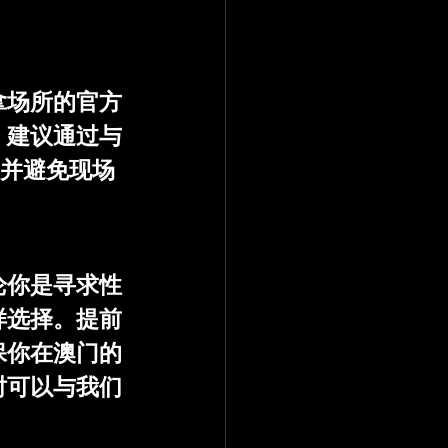
。
拿场所的官方
。建议通过与
，并避免现场
论你是寻求性
样选择。提前
保你在澳门的
时可以与我们