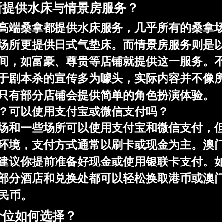
所提供水床与情景房服务？
高端桑拿都提供水床服务，几乎所有的桑拿
场所更提供日式气垫床。而情景房服务则是
间，如富豪、尊贵等店铺就提供这一服务。
于剧本杀的宣传多为噱头，实际内容并不像
只有部分店铺会提供简单的角色扮演体验。
？可以使用支付宝或微信支付吗？
场和一些场所可以使用支付宝和微信支付，
环境，支付方式通常以刷卡或现金为主。澳
建议你提前准备好现金或使用银联卡支付。
部分酒店和兑换处都可以轻松换取港币或澳门
人民币。
价位如何选择？