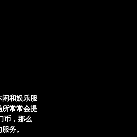
休闲和娱乐服
场所常常会提
门币，那么
的服务。