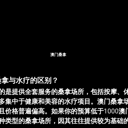
澳门桑拿
桑拿与水疗的区别？
的是提供全套服务的桑拿场所，包括按摩、
多集中于健康和美容的水疗项目。澳门桑拿
且价格普遍偏高。如果你的预算低于1000澳
种类型的桑拿场所，因其往往提供较为基础