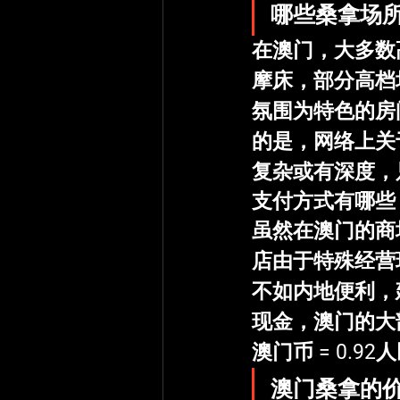
哪些桑拿场
在澳门，大多数
摩床，部分高档
氛围为特色的房
的是，网络上关
复杂或有深度，
支付方式有哪些
虽然在澳门的商
店由于特殊经营
不如内地便利，
现金，澳门的大
澳门币 = 0.92
澳门桑拿的