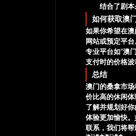
结合了剧本
如何获取澳
如果你希望在澳
网站或预定平台
专业平台如“澳
支付时的价格波
总结
澳门的桑拿市场
价比高的休闲体
了解并规划好你
体验更加愉快。
联系，我们将帮