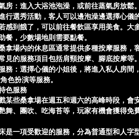
氣房
：進入大浴池泡澡，或前往蒸氣房放鬆
進行選秀活動，客人可以邊泡澡邊選擇心儀
若感到餓了，可以前往餐飲區享用美食。大
助餐，少數場地則需要點餐。
桑拿場內的休息區通常提供多種按摩服務，
常見的服務項目包括肩頸按摩、腳底按摩等
服務
：選擇心儀的小姐後，將進入私人房間
景角色扮演等服務。
特色服務
戲
某些桑拿場在週五和週六的高峰時段，會
艷舞、團吹、吃海苔等，玩家有機會獲得免
床是一項受歡迎的服務，分為普通型和人字