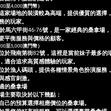
00至4,000澳門幣）
這家場地的裝潢較為高端，提供優質的選擇
務的玩家。
於馬六甲街46-76號，是一家經典的桑拿場
要平衡服務與價格的顧客。
00至5,000澳門幣）
位於飛南第街82號，這裡是當前妹子最多的
，適合追求高質感體驗的玩家。
位於漁人碼頭，提供各種情景角色扮演服務
與感官刺激。
適的桑拿場
場主要取決於以下幾點：
自己的預算選擇相應價位的桑拿場。