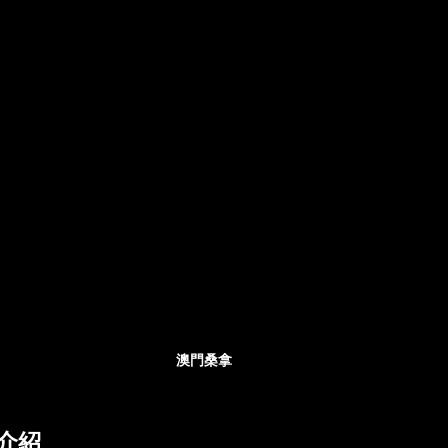
澳門桑拿
介紹