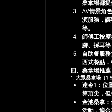
桑拿場都提
AV情景角
演服務，讓
等。
師傅工按摩
腳、採耳等
自助餐服務
西式餐點，
四、桑拿場推薦
1. 
大眾桑拿場（1,5
達令1
：位
算頂尖，但
金池桑拿
：
活動，適合