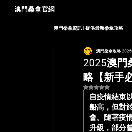
​澳門桑拿官網
澳門桑拿資訊 | 提供最新桑拿攻略
澳門桑拿攻略
202
2025澳
略【新手
評等為 NaN（最高為
自疫情結束
船高，但對
會。隨著疫
升級，部分