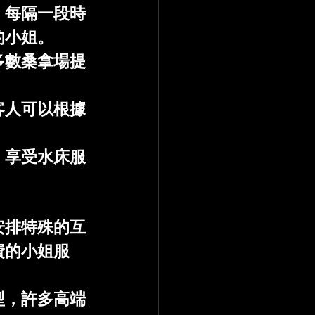
。每隔一段時
的小姐。
多數桑拿場提
客人可以根據
。
，享受水床服
安排特殊的互
費的小姐服
型，許多高端