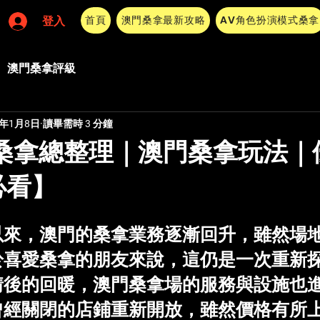
首頁
澳門桑拿最新攻略
AV角色扮演模式桑拿
登入
澳門桑拿評級
5年1月8日
讀畢需時 3 分鐘
門桑拿總整理｜澳門桑拿玩法｜
必看】
 5 顆星）。
以來，澳門的桑拿業務逐漸回升，雖然場
於喜愛桑拿的朋友來說，這仍是一次重新
情後的回暖，澳門桑拿場的服務與設施也
曾經關閉的店鋪重新開放，雖然價格有所