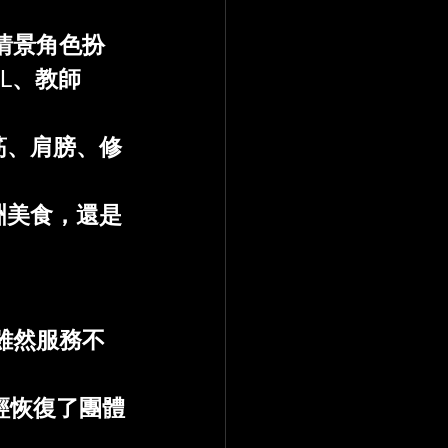
情景角色扮
L、教師
筋、肩膀、修
洲美食，還是
雖然服務不
經恢復了團體