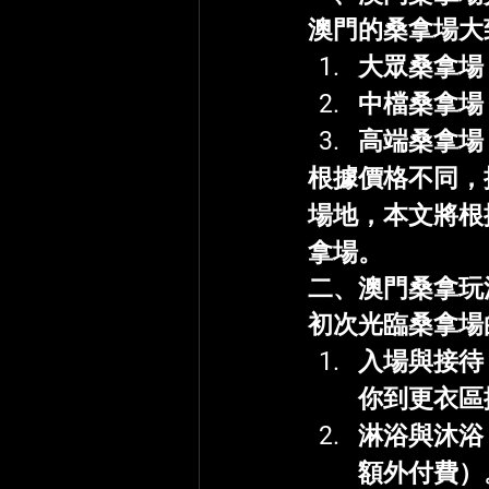
澳門的桑拿場大
大眾桑拿場
中檔桑拿場
高端桑拿場
根據價格不同，
場地，本文將根
拿場。
二、澳門桑拿玩
初次光臨桑拿場
入場與接待
你到更衣區
淋浴與沐浴
額外付費）