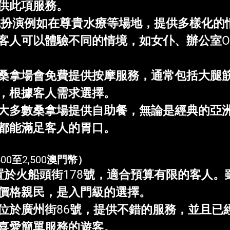
供此項服務。
色扮演
例如在尊貴水療等場地，提供多樣化的
客人可以體驗不同的情境，如女仆、辦公室O
桑拿場會免費提供按摩服務，通常包括大腿
，根據客人需求選擇。
大多數桑拿場提供自助餐，無論是經典的亞
都能滿足客人的胃口。
00至2,500澳門幣）
置於火船頭街178號，適合預算有限的客人。
價格親民，是入門級的選擇。
位於廣州街86號，提供不錯的服務，並且已
喜愛簡單服務的遊客。