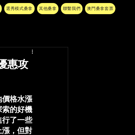
選秀模式桑拿
其他桑拿
聯繫我們
澳門桑拿套票
優惠攻
地價格水漲
探索的好機
進行了一些
上漲，但對