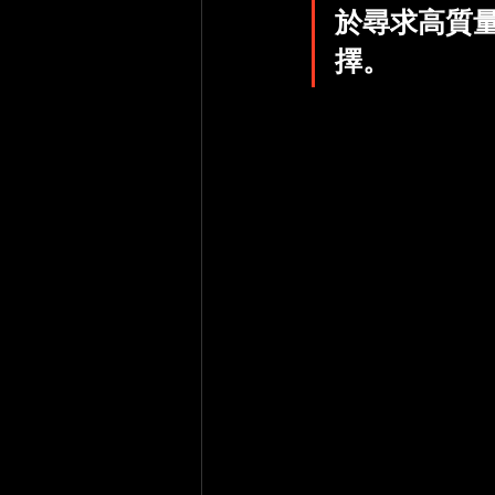
於尋求高質
擇。