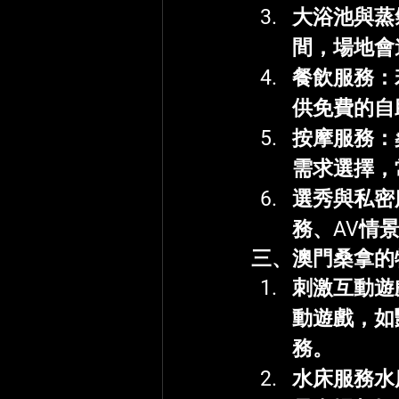
大浴池與蒸
間，場地會
餐飲服務
：
供免費的自
按摩服務
：
需求選擇，
選秀與私密
務、AV情
三、澳門桑拿的
刺激互動遊
動遊戲，如
務。
水床服務
水