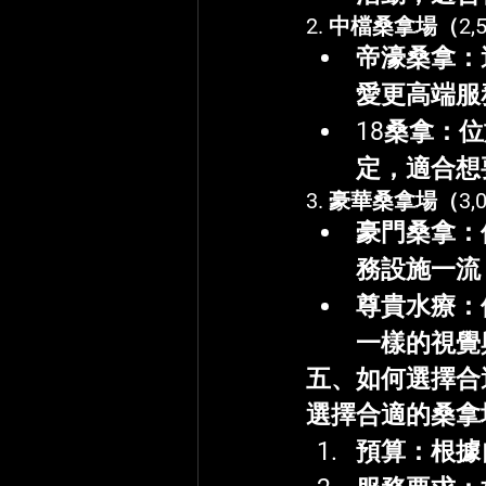
2. 
中檔桑拿場（2,5
帝濠桑拿
：
愛更高端服
18桑拿
：位
定，適合想
3. 
豪華桑拿場（3,0
豪門桑拿
：
務設施一流
尊貴水療
：
一樣的視覺
五、如何選擇合
選擇合適的桑拿
預算
：根據