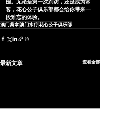
围。无论是第一次到访，还是成为常
客，花心公子俱乐部都会给你带来一
段难忘的体验。
澳门桑拿
澳门水疗
花心公子俱乐部
查看全部
最新文章