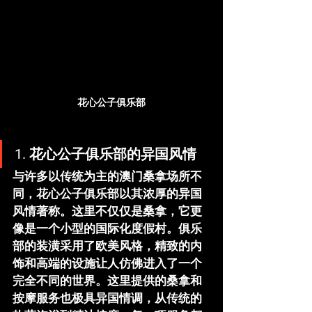
花心公子俱乐部
1. 花心公子俱乐部的异国风情
与许多以传统为主的澳门桑拿场所不
同，花心公子俱乐部以其浓厚的异国
风情著称。这里不仅仅是桑拿，它更
像是一个小型的国际化度假村。俱乐
部的装潢采用了欧美风格，精致的内
饰和高端的设施让人仿佛进入了一个
完全不同的世界。这里提供的桑拿和
按摩服务也极具异国情调，从传统的