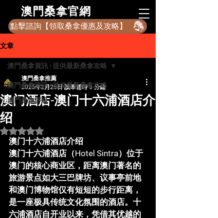
​澳門桑拿官網
點擊諮詢【領取桑拿優惠及攻略】
文章
澳門桑拿資訊 | 提供最新桑拿攻略
澳門桑拿推薦
澳門桑拿資訊 | 提供最新桑拿攻略
2025年2月26日
讀畢需時 3 分鐘
澳门酒店-澳门十六浦酒店介
澳門桑拿評級
绍
評等為 NaN（最高為 5 顆星）。
澳门十六浦酒店介绍
澳门十六浦酒店
（Hotel Sintra）位于
澳门的核心商业区，距离澳门著名的
旅游景点如大三巴牌坊、议事亭前地
和澳门博物馆仅有短短的步行距离，
是一座极具传统文化氛围的酒店。十
六浦酒店自开业以来，凭借其优越的