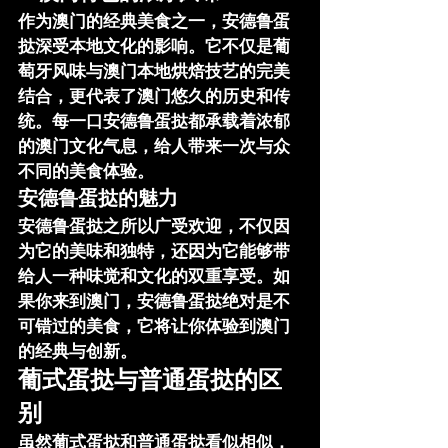
作为澳门的经典美食之一，
安德鲁蛋
挞
深受本地文化的影响。它不仅是葡
萄牙风味与澳门本地烘焙技艺的完美
结合，更代表了澳门悠久的历史和传
统。每一口
安德鲁蛋挞
都承载着浓郁
的澳门文化气息，给人带来一次与众
不同的美食体验。
安德鲁蛋挞的魅力
安德鲁蛋挞
之所以广受欢迎，不仅因
为它的美味和独特，还因为它能够带
给人一种味觉和文化的双重享受。如
果你来到澳门，
安德鲁蛋挞
绝对是不
可错过的美食，它将让你体验到澳门
的经典与创新。
葡式蛋挞与普通蛋挞的区
别
虽然
葡式蛋挞
和
普通蛋挞
看似相似，