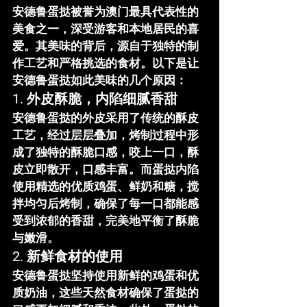
安德鲁蛋挞
被誉为澳门最具代表性的
美食之一，深受游客和本地居民的喜
爱。其美味的背后，源自于独特的制
作工艺和严格挑选的食材。以下是让
安德鲁蛋挞
如此美味的几个原因：
1. 外皮酥脆，内陷细腻香甜
安德鲁蛋挞
的外皮采用了传统的酥皮
工艺，经过层层叠加，烤制过程中形
成了独特的酥脆口感，咬上一口，酥
皮立即散开，口感丰富。而蛋挞内陷
使用精选的优质鸡蛋、鲜奶和糖，搅
拌均匀后烤制，确保了每一口都能感
受到浓郁的香甜，完美地平衡了酥脆
与嫩滑。
2. 新鲜食材的使用
安德鲁蛋挞
坚持使用新鲜的鸡蛋和优
质奶油，这些天然食材确保了蛋挞的