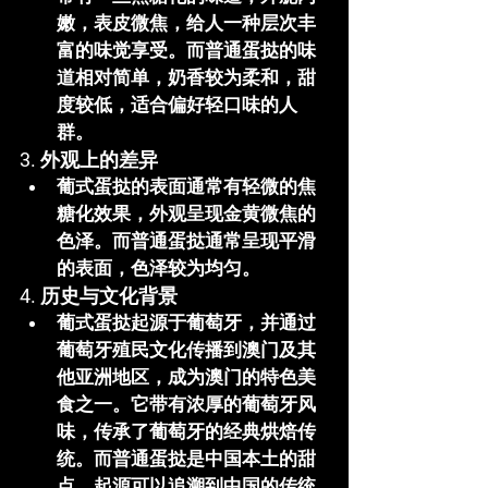
嫩，表皮微焦，给人一种层次丰
富的味觉享受。而
普通蛋挞
的味
道相对简单，奶香较为柔和，甜
度较低，适合偏好轻口味的人
群。
3. 外观上的差异
葡式蛋挞
的表面通常有轻微的焦
糖化效果，外观呈现金黄微焦的
色泽。而
普通蛋挞
通常呈现平滑
的表面，色泽较为均匀。
4. 历史与文化背景
葡式蛋挞
起源于葡萄牙，并通过
葡萄牙殖民文化传播到澳门及其
他亚洲地区，成为澳门的特色美
食之一。它带有浓厚的葡萄牙风
味，传承了葡萄牙的经典烘焙传
统。而
普通蛋挞
是中国本土的甜
点，起源可以追溯到中国的传统