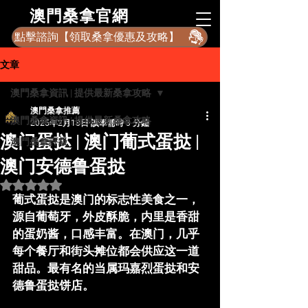
​澳門桑拿官網
點擊諮詢【領取桑拿優惠及攻略】
文章
澳門桑拿資訊 | 提供最新桑拿攻略
澳門桑拿推薦
澳門桑拿資訊 | 提供最新桑拿攻略
2025年2月18日
讀畢需時 3 分鐘
澳门蛋挞 | 澳门葡式蛋挞 |
澳門桑拿評級
澳门安德鲁蛋挞
評等為 NaN（最高為 5 顆星）。
葡式蛋挞是澳门的标志性美食之一，
源自葡萄牙，外皮酥脆，内里是香甜
的蛋奶酱，口感丰富。在澳门，几乎
每个餐厅和街头摊位都会供应这一道
甜品。最有名的当属
玛嘉烈蛋挞
和
安
德鲁蛋挞饼店
。