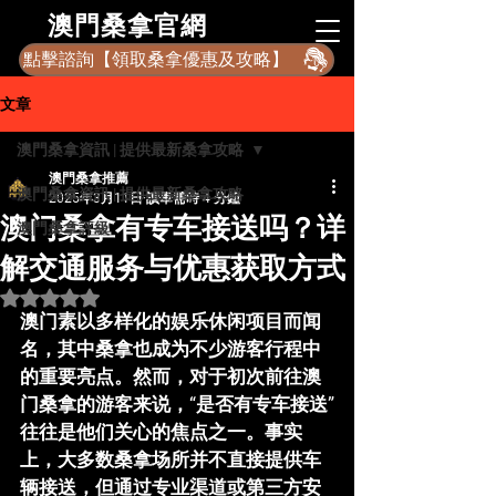
​澳門桑拿官網
點擊諮詢【領取桑拿優惠及攻略】
文章
澳門桑拿資訊 | 提供最新桑拿攻略
澳門桑拿推薦
澳門桑拿資訊 | 提供最新桑拿攻略
2025年3月11日
讀畢需時 4 分鐘
澳门桑拿有专车接送吗？详
澳門桑拿評級
解交通服务与优惠获取方式
評等為 NaN（最高為 5 顆星）。
澳门素以多样化的娱乐休闲项目而闻
名，其中桑拿也成为不少游客行程中
的重要亮点。然而，对于初次前往澳
门桑拿的游客来说，“是否有专车接送”
往往是他们关心的焦点之一。事实
上，大多数桑拿场所并不直接提供车
辆接送，但通过专业渠道或第三方安