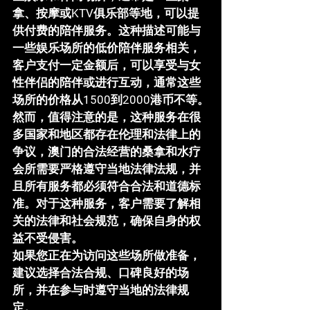
拿、按摩或KTV俱乐部等地，可以提
供付费的陪伴服务。这种描述可能与
一些娱乐场所的低价陪伴服务相关，
客户支付一定金额后，可以享受与女
性伴侣的陪伴或进行互动，通常这些
场所的价格从1500到2000港币不等。
然而，值得注意的是，这种服务在很
多国家和地区都存在伦理和法律上的
争议，澳门的合法经营的桑拿和水疗
会所需要严格遵守当地法律法规，并
且所有服务都必须符合合法和道德标
准。对于这种服务，客户需要了解相
关的法律和社会规范，确保自身的权
益不受侵害。
如果您正在为访问这些场所做准备，
建议选择合法合规、口碑良好的场
所，并在参与时遵守当地的法律规
定。