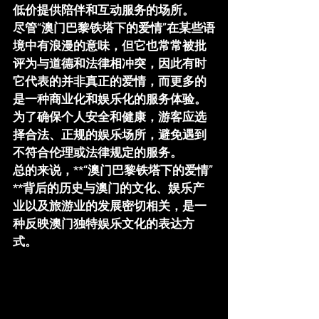
低价提供陪伴和互动服务的场所。
尽管“澳门巴黎铁塔下的爱情”在某些语
境中有浪漫的意味，但它也常常被批
评为与道德和法律相冲突，因此有时
它代表的并非真正的爱情，而更多的
是一种商业化和娱乐化的服务体验。
为了确保个人安全和健康，游客应选
择合法、正规的娱乐场所，避免遇到
不符合伦理或法律规定的服务。
总的来说，**“澳门巴黎铁塔下的爱情”
**背后的历史与澳门的文化、娱乐产
业以及旅游业的发展密切相关，是一
种反映澳门独特娱乐文化的表达方
式。