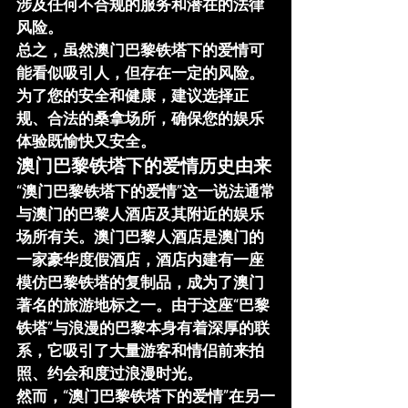
涉及任何不合规的服务和潜在的法律
风险。
总之，虽然
澳门巴黎铁塔下的爱情
可
能看似吸引人，但存在一定的风险。
为了您的安全和健康，建议选择正
规、合法的桑拿场所，确保您的娱乐
体验既愉快又安全。
澳门巴黎铁塔下的爱情历史由来
“澳门巴黎铁塔下的爱情”这一说法通常
与澳门的
巴黎人酒店
及其附近的娱乐
场所有关。澳门巴黎人酒店是澳门的
一家豪华度假酒店，酒店内建有一座
模仿巴黎铁塔的复制品，成为了澳门
著名的旅游地标之一。由于这座“巴黎
铁塔”与浪漫的巴黎本身有着深厚的联
系，它吸引了大量游客和情侣前来拍
照、约会和度过浪漫时光。
然而，“澳门巴黎铁塔下的爱情”在另一