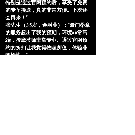
特别是通过官网预约后，享受了免费
的专车接送，真的非常方便。下次还
会再来！”
张先生（35岁，金融业）
：“豪门桑拿
的服务超出了我的预期，环境非常高
端，按摩技师非常专业。通过官网预
约的折扣让我觉得物超所值，体验非
常愉快。”
澳门桑拿
澳门去去妹
查看全部
最新文章