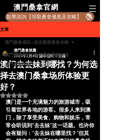
​澳門桑拿官網
點擊諮詢【領取桑拿優惠及攻略】
文章
澳門桑拿資訊 | 提供最新桑拿攻略
澳門桑拿推薦
澳門桑拿資訊 | 提供最新桑拿攻略
2025年2月4日
讀畢需時 3 分鐘
澳门去去妹到哪找？为何选
澳門桑拿評級
择去澳门桑拿场所体验更
好？
評等為 NaN（最高為 5 顆星）。
澳门是一个充满魅力的旅游城市，吸
引着世界各地的游客。很多人来到澳
门，除了享受美食、购物和娱乐，常
常会听说到“去去妹”这一话题。也许你
会有疑问：“去去妹在哪里找？”但其