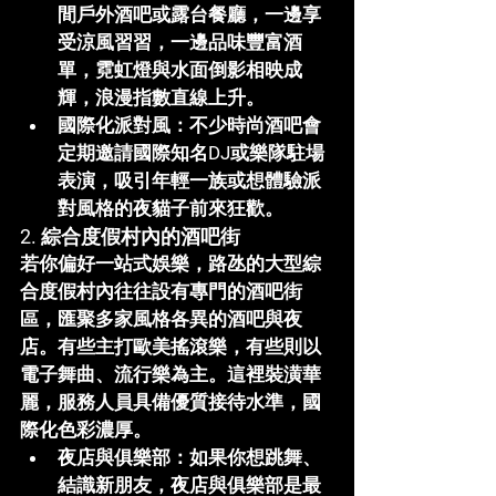
間戶外酒吧或露台餐廳，一邊享
受涼風習習，一邊品味豐富酒
單，霓虹燈與水面倒影相映成
輝，浪漫指數直線上升。
國際化派對風
：不少時尚酒吧會
定期邀請國際知名DJ或樂隊駐場
表演，吸引年輕一族或想體驗派
對風格的夜貓子前來狂歡。
2. 綜合度假村內的酒吧街
若你偏好一站式娛樂，路氹的大型綜
合度假村內往往設有專門的酒吧街
區，匯聚多家風格各異的酒吧與夜
店。有些主打歐美搖滾樂，有些則以
電子舞曲、流行樂為主。這裡裝潢華
麗，服務人員具備優質接待水準，國
際化色彩濃厚。
夜店與俱樂部
：如果你想跳舞、
結識新朋友，夜店與俱樂部是最