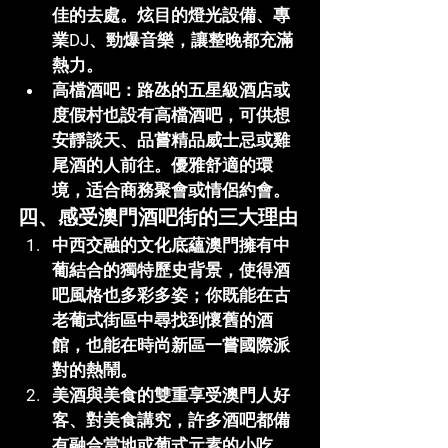
佳的去處。炫目的燈光設備、專
業DJ、勁爆音樂，讓整晚都充滿
熱力。
高檔酒吧
：路氹的五星級酒店或
度假村也設有高檔酒吧，可供想
安靜談天、品嘗精品威士忌或雞
尾酒的人前往。優雅舒適的環
境，适合商務聚會或情侶約會。
四、感受澳門酒吧街的三大理由
中西交融的文化底蘊
澳門擁有中
葡結合的獨特歷史背景，使得酒
吧風格也多彩多姿；你既能在古
老葡式街區中尋找到懷舊的酒
館，也能在時尚新區一嘗國際派
對的熱鬧。
美酒與美食的雙重享受
澳門人好
客、對美食講究，許多酒吧都備
有融合當地或葡式元素的小吃、