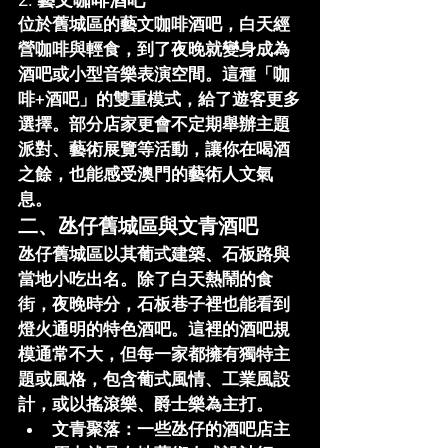
位於舊城區的藝文咖啡酒吧，白天經
營咖啡與輕食，到了夜晚就變身成為
酒吧或小型音樂表演空間。這種「咖
啡+酒吧」的雙重模式，給了遊客更多
選擇。部分店家更會不定期舉辦主題
派對、藝術展覽等活動，讓你在喝酒
之餘，也能感受澳門的藝術人文氣
息。
二、氹仔舊城區與文青酒吧
氹仔舊城區以其葡式建築、石板路與
當地小吃出名。除了白天熱鬧的食
街，夜晚時分，石板巷子裡也能看到
燈火通明的特色酒吧。這裡的酒吧規
模通常不大，但每一家都擁有獨特主
題或風格，包含葡式風情、工業風設
計，或以搖滾樂、爵士樂為主打。
文青聚落
：一些氹仔的酒吧店主