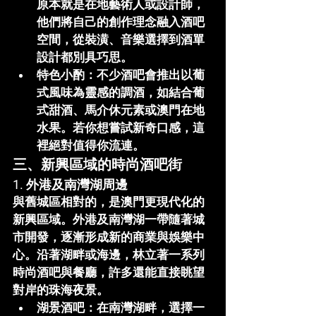
原本就是在地藝術人或設計師，
他們將自己的創作理念融入酒吧
空間，從裝潢、音樂選擇到酒單
設計都別具巧思。
特色小酌
：不少酒吧會推出以葡
式風味為靈感的調酒，如結合葡
式甜酒、馬介休元素或澳門在地
水果。若你想嘗試新奇口感，這
裡絕對值得你流連。
三、新興區域的時尚酒吧街
1. 外港及南灣湖周邊
與舊城區相對的，是澳門更現代化的
新興區域。外港及南灣湖一帶隨著城
市開發，逐漸形成新的商業與娛樂中
心。沿著湖畔或海邊，林立著一系列
時尚酒吧與餐廳，許多還能直接眺望
對岸的珠海夜景。
湖景酒吧
：在南灣湖畔，選擇一