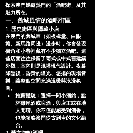
探索澳門幾處熱門的「酒吧街」及其
魅力所在。
一、舊城風情的酒吧街區
1. 歷史街區與隱藏小店
在澳門的舊城區（如板樟堂、白眼
塘、新馬路周邊）漫步時，你會發現
街角和小巷裡藏有不少獨立酒吧。這
些店面往往保留了葡式或中式舊建築
外觀，室內則是混搭現代設計。夜幕
降臨後，昏黃的燈光、悠揚的現場音
樂，讓整個空間充滿溫暖與浪漫氛
圍。
推薦體驗
：選擇一間小酒館，點
杯雞尾酒或啤酒，與店主或在地
人閒聊。你不僅能感受到酒香，
也能領略澳門從古到今的文化融
合。
2. 藝文咖啡酒吧