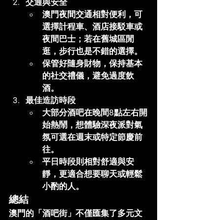
交通與安全
澳門夜間交通相對便利，可
選擇計程車、酒店接駁車或
夜間巴士；若在舊城區閒
逛，步行也是不錯的選擇。
保管好隨身財物，保持基本
的社交禮儀，避免過度飲
酒。
最佳造訪時段
大部分酒吧在晚間8點左右開
始熱鬧，想體驗深夜派對氣
氛可選在週末或特定節慶前
往。
平日時段則相對舒適與安
靜，更適合想要聊天或輕鬆
小酌的人。
總結
澳門的「酒吧街」不僅匯集了多元文