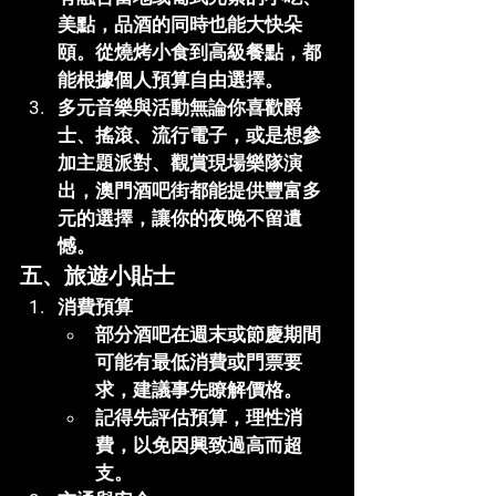
美點，品酒的同時也能大快朵
頤。從燒烤小食到高級餐點，都
能根據個人預算自由選擇。
多元音樂與活動
無論你喜歡爵
士、搖滾、流行電子，或是想參
加主題派對、觀賞現場樂隊演
出，澳門酒吧街都能提供豐富多
元的選擇，讓你的夜晚不留遺
憾。
五、旅遊小貼士
消費預算
部分酒吧在週末或節慶期間
可能有最低消費或門票要
求，建議事先瞭解價格。
記得先評估預算，理性消
費，以免因興致過高而超
支。