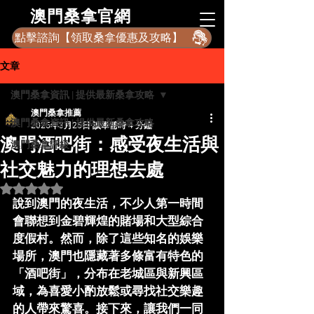
​澳門桑拿官網
點擊諮詢【領取桑拿優惠及攻略】
文章
澳門桑拿資訊 | 提供最新桑拿攻略
澳門桑拿推薦
澳門桑拿資訊 | 提供最新桑拿攻略
2025年3月25日
讀畢需時 4 分鐘
澳門酒吧街：感受夜生活與
澳門桑拿評級
社交魅力的理想去處
評等為 NaN（最高為 5 顆星）。
說到澳門的夜生活，不少人第一時間
會聯想到金碧輝煌的賭場和大型綜合
度假村。然而，除了這些知名的娛樂
場所，澳門也隱藏著多條富有特色的
「酒吧街」，分布在老城區與新興區
域，為喜愛小酌放鬆或尋找社交樂趣
的人帶來驚喜。接下來，讓我們一同