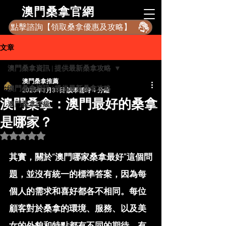
​澳門桑拿官網
點擊諮詢【領取桑拿優惠及攻略】
文章
澳門桑拿資訊 | 提供最新桑拿攻略
澳門桑拿推薦
澳門桑拿資訊 | 提供最新桑拿攻略
2025年3月31日
讀畢需時 4 分鐘
澳門桑拿：澳門最好的桑拿
澳門桑拿評級
是哪家？
評等為 NaN（最高為 5 顆星）。
其實，關於“澳門哪家桑拿最好”這個問
題，並沒有統一的標準答案，因為每
個人的需求和喜好都各不相同。每位
顧客對於桑拿的環境、服務、以及美
女的外貌和特點都有不同的期待。有