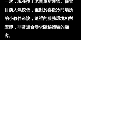
一次，現在換了老闆重新運營。儘管
目前人氣較低，但對於喜歡冷門場所
的小夥伴來說，這裡的服務環境相對
安靜，非常適合尋求隱秘體驗的顧
客。
17、利奧桑拿：裝修非常好
利奧桑拿的裝修非常精美，但目前並
未開業，具體何時恢復開放還不得而
知，因此建議顧客密切關注有關開業
的公告。
以上便是我們為大家整理的澳門桑拿
推薦。無論你喜歡什麼樣的環境和服