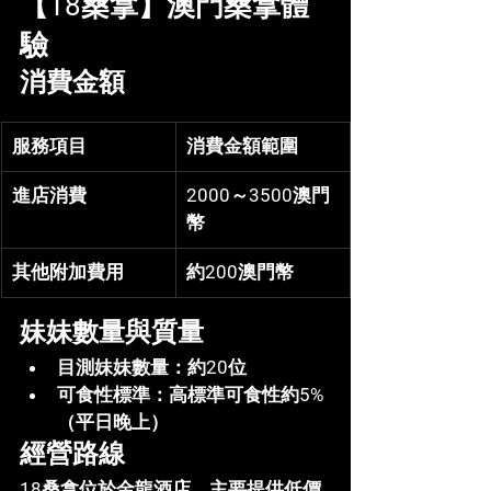
【18桑拿】澳門桑拿體
驗
消費金額
服務項目
消費金額範圍
進店消費
2000～3500澳門
幣
其他附加費用
約200澳門幣
妹妹數量與質量
目測妹妹數量
：約20位
可食性標準
：高標準可食性約5%
（平日晚上）
經營路線
18桑拿位於金龍酒店，主要提供低價