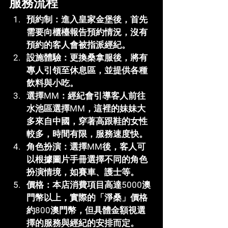
服務流程
預約制
：進入皇家金堡後，首先
需要向櫃檯報告預約情況，沒有
預約的客人會被指派經紀。
設施體驗
：更換桑拿服後，將有
專人引領至休息區，並提供各種
飲料與小吃。
選擇MM
：經紀會引導客人前往
水池區選擇MM，這裡的妹妹大
多來自中國，穿著高跟鞋的女性
較多，時間有限，服務速度快。
角色扮演
：選擇MM後，客人可
以根據圖片手冊選擇不同的角色
扮演情境，如賽車、護士等。
價格
：本店消費項目高達5000澳
門幣以上，實際的「淨桑」價格
約800澳門幣，但具體金額視選
擇的服務與經紀的安排而定。