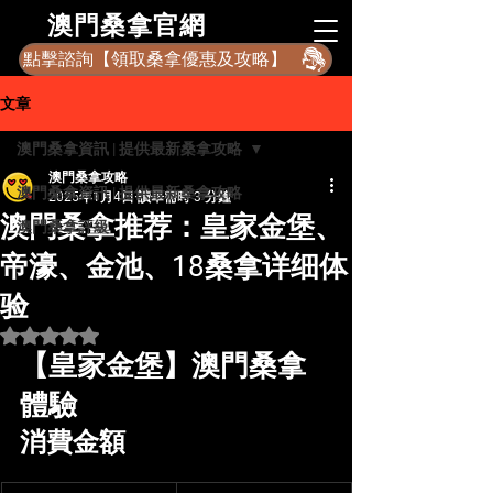
​澳門桑拿官網
點擊諮詢【領取桑拿優惠及攻略】
文章
澳門桑拿資訊 | 提供最新桑拿攻略
澳門桑拿攻略
澳門桑拿資訊 | 提供最新桑拿攻略
2025年1月4日
讀畢需時 3 分鐘
澳門桑拿推荐：皇家金堡、
澳門桑拿評級
帝濠、金池、18桑拿详细体
验
評等為 NaN（最高為 5 顆星）。
【皇家金堡】澳門桑拿
體驗
消費金額