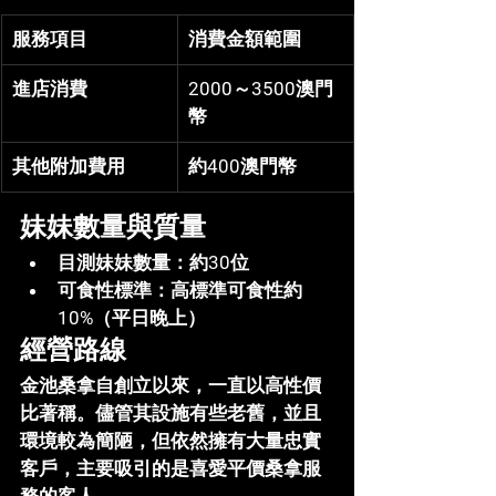
服務項目
消費金額範圍
進店消費
2000～3500澳門
幣
其他附加費用
約400澳門幣
妹妹數量與質量
目測妹妹數量
：約30位
可食性標準
：高標準可食性約
10%（平日晚上）
經營路線
金池桑拿自創立以來，一直以高性價
比著稱。儘管其設施有些老舊，並且
環境較為簡陋，但依然擁有大量忠實
客戶，主要吸引的是喜愛平價桑拿服