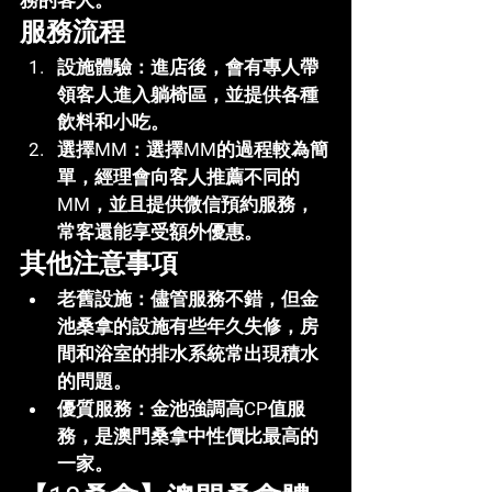
務的客人。
服務流程
設施體驗
：進店後，會有專人帶
領客人進入躺椅區，並提供各種
飲料和小吃。
選擇MM
：選擇MM的過程較為簡
單，經理會向客人推薦不同的
MM，並且提供微信預約服務，
常客還能享受額外優惠。
其他注意事項
老舊設施
：儘管服務不錯，但金
池桑拿的設施有些年久失修，房
間和浴室的排水系統常出現積水
的問題。
優質服務
：金池強調高CP值服
務，是澳門桑拿中性價比最高的
一家。