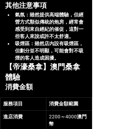
其他注意事項
氣氛
：雖然提供高端體驗，但經
營方式類似傳統的炮房，經常會
感受到來自經紀的催促，這對一
些客人來說或許不太舒適。
吸煙區
：雖然店內設有吸煙區，
但劃分並不明顯，可能會對不吸
煙的客人造成困擾。
【帝濠桑拿】澳門桑拿
體驗
消費金額
服務項目
消費金額範圍
進店消費
2200～4000澳門
幣