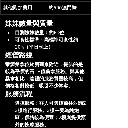
其他附加費用
約500澳門幣
妹妹數量與質量
目測妹妹數量
：約50位
可食性標準
：高標準可食性約
20%（平日晚上）
經營路線
帝濠桑拿位於新葡京附近，提供的是
較為平價的高CP值桑拿服務。與其他
桑拿相比，這裡的服務質量較高，但
價格相對較低，吸引不少常客。
服務流程
選擇服務
：客人可選擇前往2樓或
3樓進行服務。3樓主要為純炮
區，價格較為便宜；2樓則提供額
外的按摩服務。