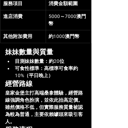
服務項目
消費金額範圍
進店消費
5000～7000澳門
幣
其他附加費用
約1000澳門幣
妹妹數量與質量
目測妹妹數量
：約20位
可食性標準
：高標準可食率約
10%（平日晚上）
經營路線
皇家金堡主打高端桑拿體驗，經營路
線強調角色扮演，並依此抬高定價。
雖然價格不低，但實際服務質量被認
為較為普通，主要依賴噱頭來吸引客
人。