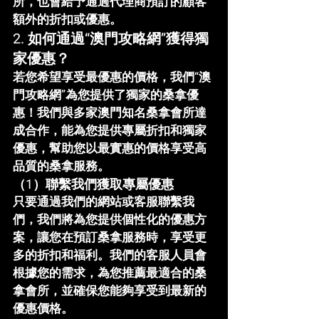
所，也會給予通過代理商預訂的顧客
額外的折扣或優惠。
2. 如何通過“澳門攻略網”獲得獨
家優惠？
若您希望享受
最優惠的價格
，我們“
澳
門攻略網
”為您提供了獨家的桑拿優
惠！我們與多家澳門知名桑拿會所達
成合作，能為您提供
專屬折扣
和獨家
優惠，幫助您以最實惠的價格享受高
品質的桑拿服務。
（1）聯繫我們獲取專屬優惠
只要通過我們的網站或客服聯繫我
們，我們將為您提供
個性化的優惠方
案
，讓您在預訂桑拿服務時，享受更
多的折扣和福利。我們的客服人員會
根據您的需求，為您推薦最適合的桑
拿會所，並確保您能夠享受到最新的
優惠價格。