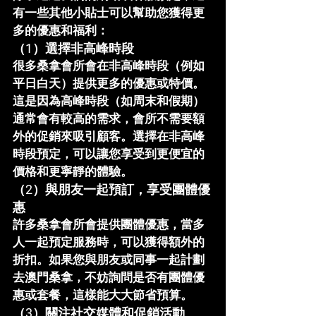
有一些其他小貼士可以幫助您獲得更
多的優惠和福利：
（1）選擇非高峰時段
很多桑拿會所會在非高峰時段（例如
平日白天）提供更多的優惠或特價。
這是因為高峰時段（如周末和假期）
通常會有較高的需求，會所不需要額
外的促銷來吸引顧客。選擇在非高峰
時段預定，可以讓您享受到更便宜的
價格和更寧靜的體驗。
（2）與朋友一起預訂，享受團體優
惠
許多桑拿會所會提供團體優惠，當多
人一起預定服務時，可以獲得額外的
折扣。如果您與朋友或同事一起計劃
去澳門桑拿，不妨詢問是否有團體優
惠或套餐，這樣能大大節省預算。
（3）關注社交媒體和促銷活動