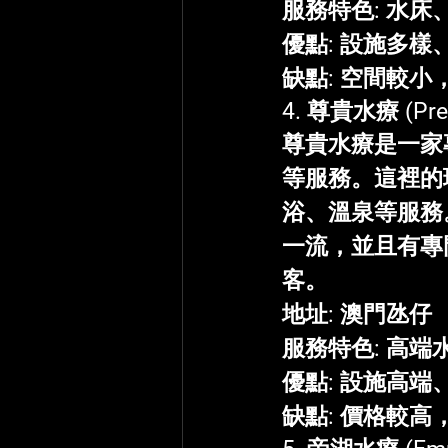
服務特色
: 水
優點
: 設施多
缺點
: 空間較
4. 
尊貴水療
 (Pr
尊貴水療是一家
等服務。這裡的
浴、溫泉等服務
一流，並且有專
客。
地址
: 澳門氹仔
服務特色
: 高
優點
: 設施高
缺點
: 價格較