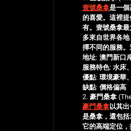
壹號桑拿
是一個
的喜愛。這裡提
有。壹號桑拿最
多來自世界各地
擇不同的服務。
地址
: 澳門新口
服務特色
: 水
優點
: 環境豪華
缺點
: 價格偏高
2. 
豪門桑拿
 (Th
豪門桑拿
以其出
是桑拿，還包括
它的高端定位，