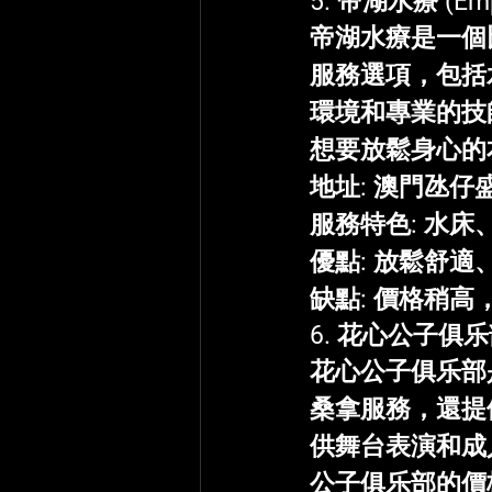
5. 
帝湖水療
 (Em
帝湖水療是一個
服務選項，包括
環境和專業的技
想要放鬆身心的
地址
: 澳門氹仔
服務特色
: 水
優點
: 放鬆舒適
缺點
: 價格稍
6. 
花心公子俱乐
花心公子俱乐部
桑拿服務，還提
供舞台表演和成
公子俱乐部的價