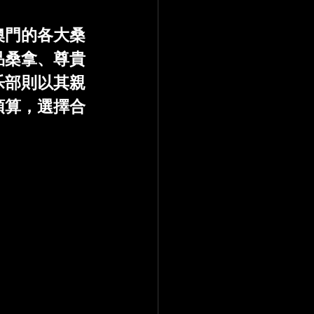
澳門的各大桑
品桑拿、尊貴
乐部則以其親
預算，選擇合
。