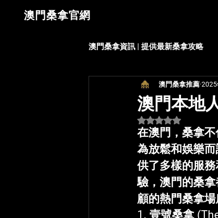
​澳門桑拿官網
澳門桑拿資訊 | 提供最新桑拿攻略
澳門桑拿推薦
202
澳門本地
評等為 NaN（最高為
在澳門，桑拿不
為放鬆和娛樂而
供了多樣的服務
驗，澳門的桑拿
顧的熱門桑拿場
1. 
壹號桑拿
 (Th