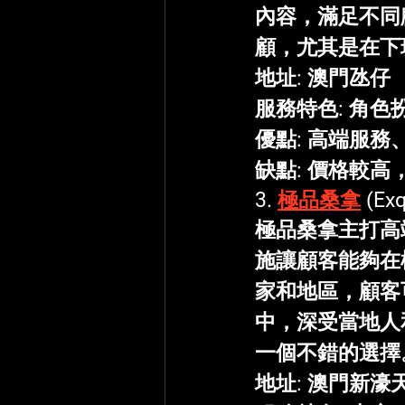
內容，滿足不同
顧，尤其是在下
地址
: 澳門氹仔
服務特色
: 角
優點
: 高端服
缺點
: 價格較
3. 
極品桑拿
 (Ex
極品桑拿主打高
施讓顧客能夠在
家和地區，顧客
中，深受當地人
一個不錯的選擇
地址
: 澳門新濠