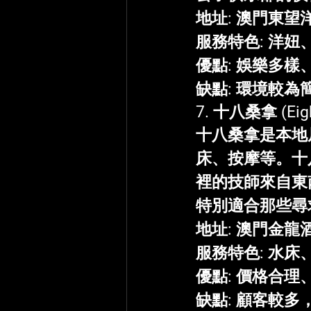
地址
: 澳門東望
服務特色
: 洋
優點
: 娛樂多樣
缺點
: 環境較
7. 
十八桑拿
 (Ei
十八桑拿是本地
床、按摩等。十
裡的技師來自東
特別適合那些尋
地址
: 澳門金龍
服務特色
: 水
優點
: 價格合
缺點
: 顧客較