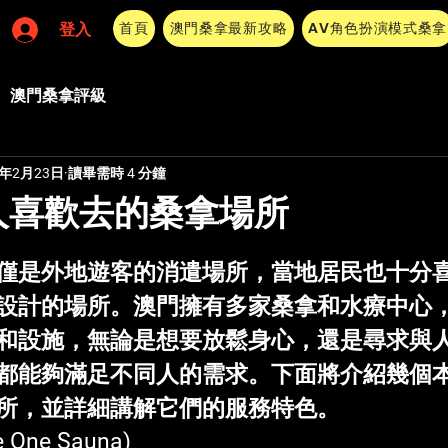
首頁
澳門桑拿最新攻略
AV角色扮演模式桑拿
登入
澳門桑拿評級
5年2月23日
讀畢需時 4 分鐘
人喜歡去的桑拿場所
 5 顆星）。
僅是外地遊客的消遣場所，當地居民也十分
設計的場所。澳門擁有多家桑拿和水療中心
和設施，無論是想要放鬆身心，還是尋求與
都能夠滿足不同人的需求。下面將介紹幾個
所，並詳細講解它們的服務特色。
e One Sauna)