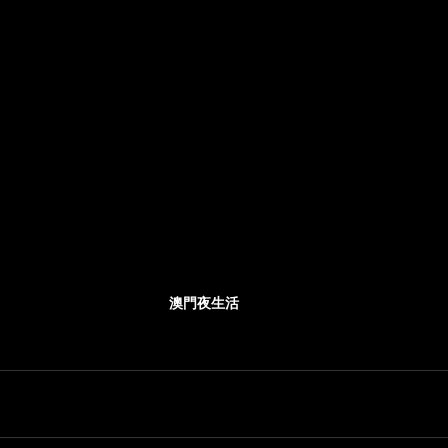
澳門夜生活