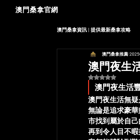
​澳門桑拿官網
澳門桑拿資訊 | 提供最新桑拿攻略
澳門桑拿推薦
202
澳門夜生活
評等為 NaN（最高為
澳門夜生活
澳門夜生活
無疑
無論是追求豪華
市找到屬於自己
再到令人目不暇