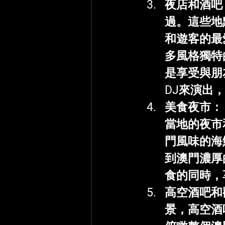
夜店和酒吧
過。這些地
和遊客的最
多風格獨特
是享受與朋
DJ來演出
美食夜市：
當地的夜市
門風味的海
到澳門濃厚
食的同時，
高空酒吧和
景，
高空酒