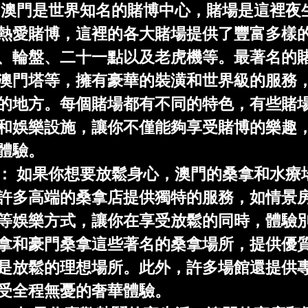
 澳門是世界知名的賭博中心，賭場是這裡夜
熱愛賭博，這裡的各大賭場提供了豐富多樣
、輪盤、二十一點以及老虎機等。最著名的
澳門塔
等，擁有豪華的裝潢和世界級的服務
的地方。每個賭場都有不同的特色，有些賭
和娛樂設施，讓你不僅能夠享受賭博的樂趣
體驗。
：
 如果你想要放鬆身心，澳門的
桑拿和水療
許多高端的桑拿店提供獨特的服務，如情景
等娛樂方式，讓你在享受放鬆的同時，體驗
拿
和
豪門桑拿
這些著名的桑拿場所，提供優
是放鬆的理想場所。此外，許多場館還提供
受全程無憂的奢華體驗。