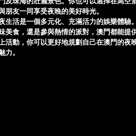
門及珠海的壯麗景色。你也可以選擇在高空
與朋友一同享受夜晚的美好時光。
夜生活
是一個多元化、充滿活力的娛樂體驗
味美食，還是參與熱情的派對，澳門都能提
上活動，你可以更好地規劃自己在澳門的夜
魅力。