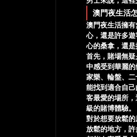
男士來說，這裡
澳門夜生活
澳門夜生活
擁有
心，還是許多遊
心的桑拿，還是
首先，
賭場
無疑
中感受到華麗的
家樂、輪盤、二
能找到適合自己
客最愛的場所，
級的賭博體驗。
對於想要放鬆的
放鬆的地方，許